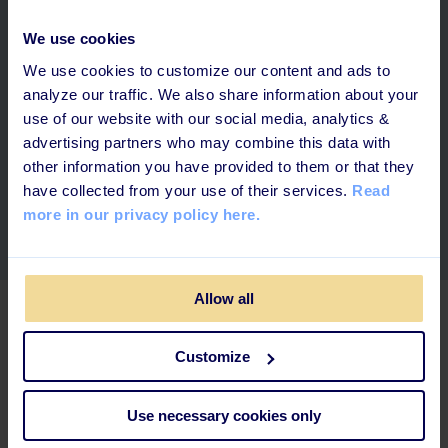
potentiellt kan
fördubbla ert företags vinster
och
hjälpa er
utveckla alla anställda
snabbare och bättre.
We use cookies
We use cookies to customize our content and ads to
📌Tips för bättre kunskapsbevarande:
Se till att
analyze our traffic. We also share information about your
dina anställda håller sig uppdaterade med
use of our website with our social media, analytics &
regelbundna uppdateringar av kunskapen och
advertising partners who may combine this data with
automatisera återkommande utbildning. Detta är
other information you have provided to them or that they
viktigt för att hålla ert team kompetent och spelar
have collected from your use of their services.
Read
också en avgörande roll för att uppfylla compliance-
more in our privacy policy here.
standarder, en viktig aspekt för alla branscher.
Allow all
04
Customize
Mäta & följ upp
utbildningsinitiativ
–
ett
Use necessary cookies only