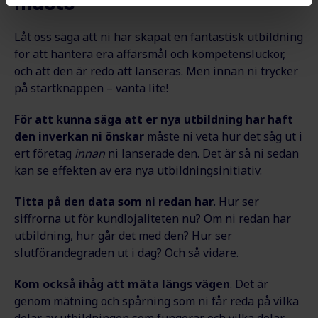
måste
Låt oss säga att ni har skapat en fantastisk utbildning
för att hantera era affärsmål och kompetensluckor,
och att den är redo att lanseras. Men innan ni trycker
på startknappen
–
vänta lite!
För att kunna säga att er nya utbildning har haft
den inverkan ni önskar
måste ni veta hur det såg ut i
ert företag
innan
ni lanserade den. Det är så ni sedan
kan se effekten av era nya utbildningsinitiativ.
Titta på den data som ni redan har
. Hur ser
siffrorna ut för kundlojaliteten nu? Om ni redan har
utbildning, hur går det med den? Hur ser
slutförandegraden ut i dag? Och så vidare.
Kom också ihåg att mäta längs vägen
. Det är
genom mätning och spårning som ni får reda på vilka