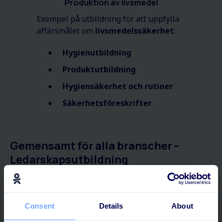
Produktion av livsmedel
Exempel på utbildning för att uppfylla
affärsmålet om
livsmedelssäkerhet
:
Hygienutbildning
Produktutbildning
Hygiensäkerhet och rutiner
Säkerhetsföreskrifter
Gemensamt för alla branscher
–
Ledarskapsutbildning
Ett starkt ledarskap har en enorm inverkan på alla
företag. Därför passar
ledarskapsutbildning
bra i alla
branscher och kan hjälpa er att påverka alla delar av
Consent
Details
About
företaget positivt. Faktum är att bra ledarskap