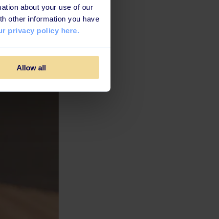
ation about your use of our
th other information you have
r privacy policy here.
Allow all