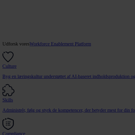
Udforsk vores
Workforce Enablement Platform
Culture
Byg en læringskultur understøttet af AI-baseret indholdsproduktion og
Skills
Administrér, følg og styrk de kompetencer, der betyder mest for din fo
Compliance