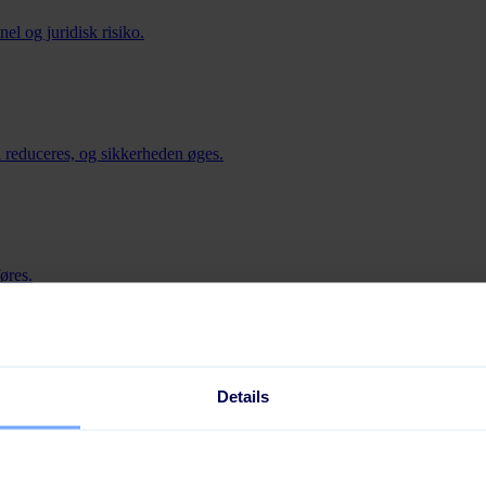
nel og juridisk risiko.
jl reduceres, og sikkerheden øges.
føres.
orretningen.
Details