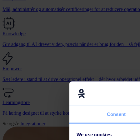
Mål, administrér og automatisér certificeringer for at reducere operatio
Knowledge
Giv adgang til AI-drevet viden, præcis når der er brug for den – så fe
Empower
Sæt ledere i stand til at drive operationel effekt – dér hvor arbejdet ud
Learningstore
Få læring designet til at styrke kompetencer, ændre adfærd og flytte f
Consent
Se også:
Integrationer
We use cookies