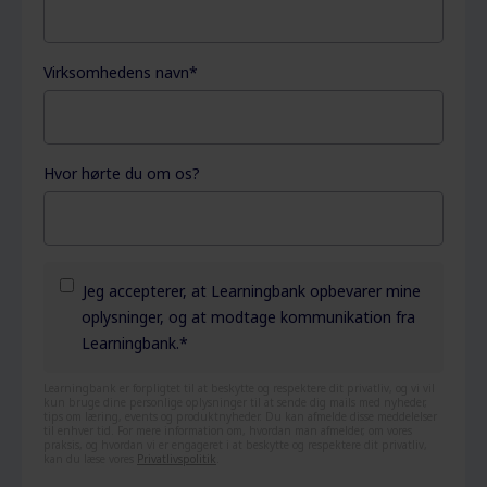
Virksomhedens navn
*
Hvor hørte du om os?
Jeg accepterer, at Learningbank opbevarer mine
oplysninger, og at modtage kommunikation fra
Learningbank.
*
Learningbank er forpligtet til at beskytte og respektere dit privatliv, og vi vil
kun bruge dine personlige oplysninger til at sende dig mails med nyheder,
tips om læring, events og produktnyheder. Du kan afmelde disse meddelelser
til enhver tid. For mere information om, hvordan man afmelder, om vores
praksis, og hvordan vi er engageret i at beskytte og respektere dit privatliv,
kan du læse vores
Privatlivspolitik
.