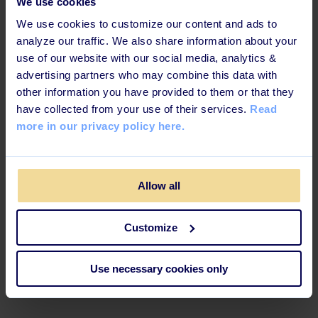
We use cookies
We use cookies to customize our content and ads to
Tina K, 7-Eleven
analyze our traffic. We also share information about your
use of our website with our social media, analytics &
advertising partners who may combine this data with
other information you have provided to them or that they
Derfor er vi branchens
have collected from your use of their services.
Read
more in our privacy policy here.
darling
Allow all
Customize
App/mobile learning
Hvad er der i lommen? Ja! En smartphone.
Use necessary cookies only
Træn dine medarbejdere lige der hvor de
er.