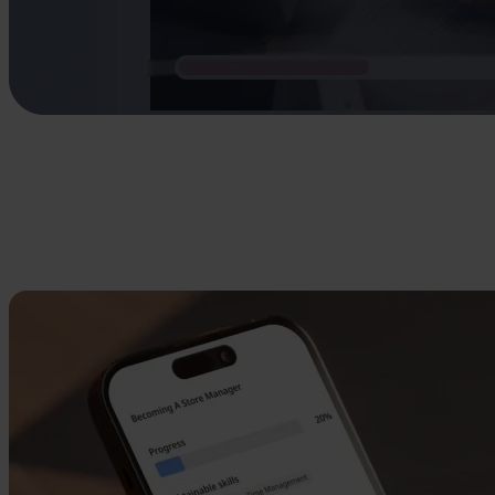
Learningstore
Fleksibel læring. Klar fra start
Kvalitetslæring – allerede tilpasset