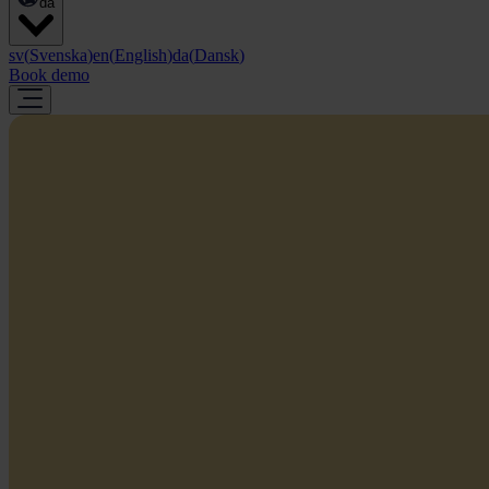
da
sv
(
Svenska
)
en
(
English
)
da
(
Dansk
)
Book demo