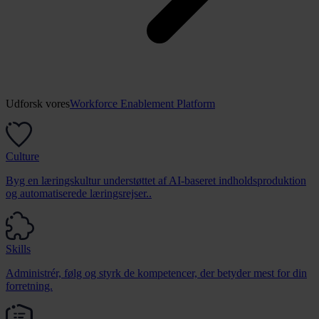
Udforsk vores
Workforce Enablement Platform
Culture
Byg en læringskultur understøttet af AI-baseret indholdsproduktion
og automatiserede læringsrejser..
Skills
Administrér, følg og styrk de kompetencer, der betyder mest for din
forretning.