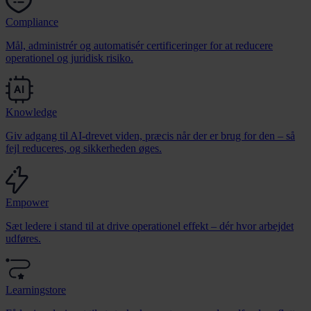
Compliance
Mål, administrér og automatisér certificeringer for at reducere
operationel og juridisk risiko.
Knowledge
Giv adgang til AI-drevet viden, præcis når der er brug for den – så
fejl reduceres, og sikkerheden øges.
Empower
Sæt ledere i stand til at drive operationel effekt – dér hvor arbejdet
udføres.
Learningstore