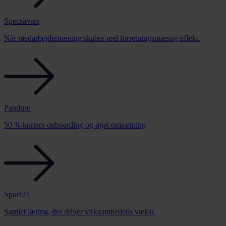
Specsavers
Når medarbejdertræning skaber reel forretningsmæssig effekt.
Panduro
50 % kortere onboarding og øget omsætning
Sport24
Samlet læring, der driver virksomhedens vækst.