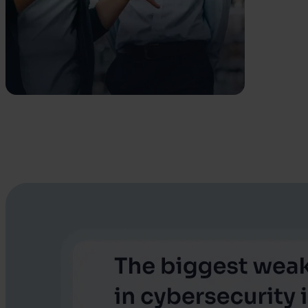
Empower
Lederstyret præstation
Skab parathed på tværs af teams