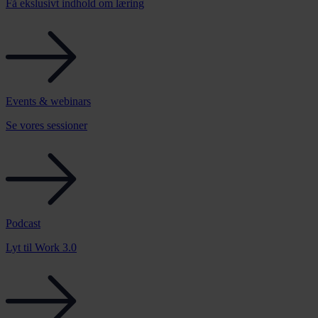
Få ekslusivt indhold om læring
Events & webinars
Se vores sessioner
Podcast
Lyt til Work 3.0