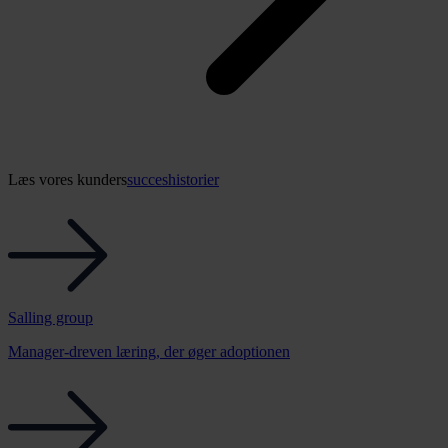
Læs vores kunders
succeshistorier
Salling group
Manager-dreven læring, der øger adoptionen