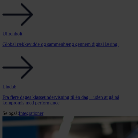
Uhrenholt
Global rækkevidde og sammenhæng gennem digital læring.
Lindab
Fra flere dages klasseundervisning til én dag – uden at gå på
kompromis med performance
Se også:
Integrationer