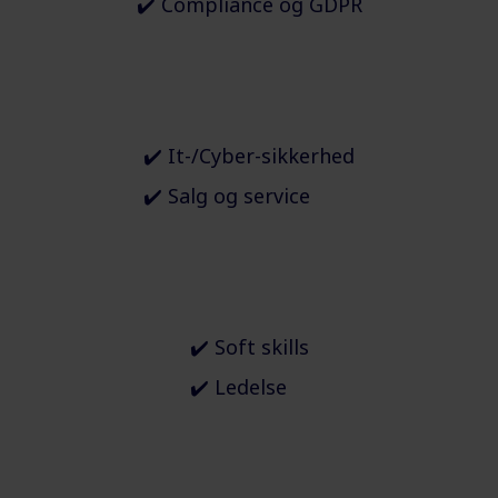
✔️
Compliance og GDPR
✔️
It-/Cyber-sikkerhed
✔️
Salg og service
✔️
Soft skills
✔️
Ledelse