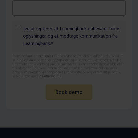
Jeg accepterer, at Learningbank opbevarer mine
oplysninger, og at modtage kommunikation fra
Learningbank.
*
Learningbank er forpligtet til at beskytte og respektere dit privatliv, og vi vil
kun bruge dine personlige oplysninger til at sende dig mails med nyheder,
tips om læring, events og produktnyheder. Du kan afmelde disse meddelelser
til enhver tid. For mere information om, hvordan man afmelder, om vores
praksis, og hvordan vi er engageret i at beskytte og respektere dit privatliv,
kan du læse vores
Privatlivspolitik
.