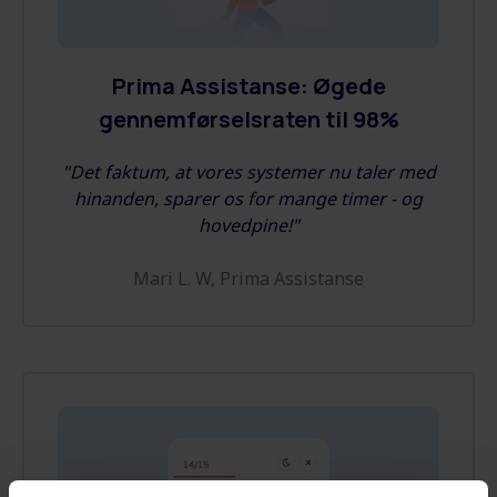
Prima Assistanse: Øgede
gennemførselsraten til 98%
"Det faktum, at vores systemer nu taler med
hinanden, sparer os for mange timer - og
hovedpine!"
Mari L. W, Prima Assistanse