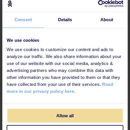
Consent
Details
About
We use cookies
We use cookies to customize our content and ads to
analyze our traffic. We also share information about your
Fitness World: Academy med mere
use of our website with our social media, analytics &
end 250 moduler
advertising partners who may combine this data with
other information you have provided to them or that they
“Hvis du spørger medarbejderne, så vil de
have collected from your use of their services.
Read
helt sikkert sige, at den digitale træning er
more in our privacy policy here.
blevet en integreret del af deres dagligdag.”
Jaqueline J, Fitness World
Allow all