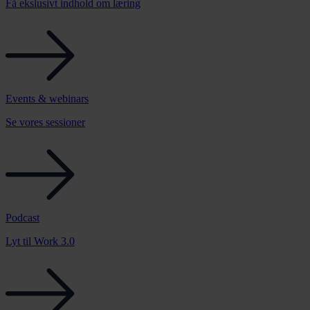
Få ekslusivt indhold om læring
Events & webinars
Se vores sessioner
Podcast
Lyt til Work 3.0