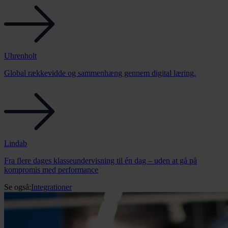
Uhrenholt
Global rækkevidde og sammenhæng gennem digital læring.
Lindab
Fra flere dages klasseundervisning til én dag – uden at gå på
kompromis med performance
Se også:
Integrationer