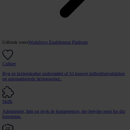
Udforsk vores
Workforce Enablement Platform
Culture
Byg en læringskultur understøttet af AI-baseret indholdsproduktion
og automatiserede læringsrejser..
Skills
Administrér, følg og styrk de kompetencer, der betyder mest for din
forretning.