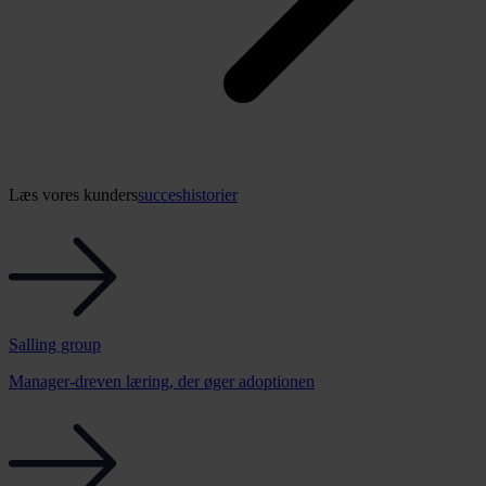
Læs vores kunders
succeshistorier
Salling group
Manager-dreven læring, der øger adoptionen