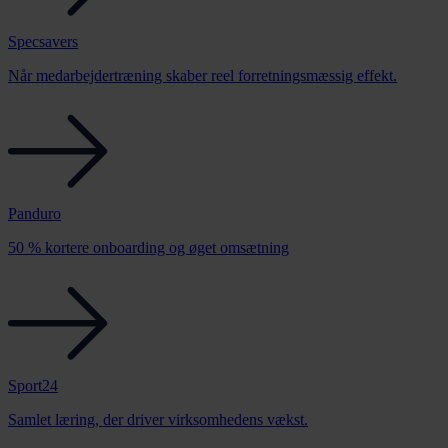
Specsavers
Når medarbejdertræning skaber reel forretningsmæssig effekt.
Panduro
50 % kortere onboarding og øget omsætning
Sport24
Samlet læring, der driver virksomhedens vækst.