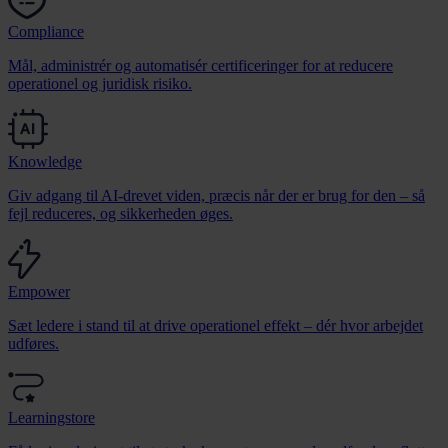
Compliance
Mål, administrér og automatisér certificeringer for at reducere
operationel og juridisk risiko.
Knowledge
Giv adgang til AI-drevet viden, præcis når der er brug for den – så
fejl reduceres, og sikkerheden øges.
Empower
Sæt ledere i stand til at drive operationel effekt – dér hvor arbejdet
udføres.
Learningstore