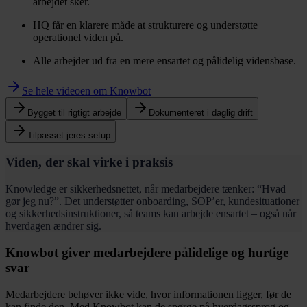
arbejdet sker.
HQ får en klarere måde at strukturere og understøtte
operationel viden på.
Alle arbejder ud fra en mere ensartet og pålidelig vidensbase.
Se hele videoen om Knowbot
Bygget til rigtigt arbejde
Dokumenteret i daglig drift
Tilpasset jeres setup
Viden, der skal virke i praksis
Knowledge er sikkerhedsnettet, når medarbejdere tænker: “Hvad
gør jeg nu?”. Det understøtter onboarding, SOP’er, kundesituationer
og sikkerhedsinstruktioner, så teams kan arbejde ensartet – også når
hverdagen ændrer sig.
Knowbot giver medarbejdere pålidelige og hurtige
svar
Medarbejdere behøver ikke vide, hvor informationen ligger, før de
kan finde den. Med Knowbot kan de spørge på hverdagssprog og