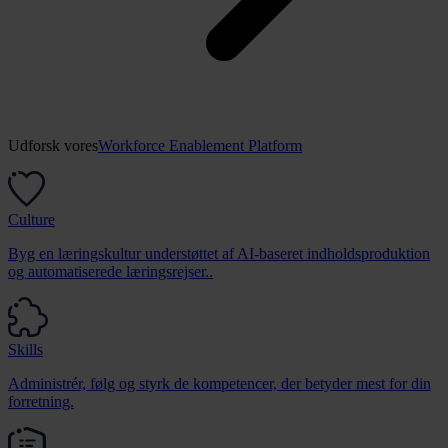
Udforsk vores
Workforce Enablement Platform
Culture
Byg en læringskultur understøttet af AI-baseret indholdsproduktion
og automatiserede læringsrejser..
Skills
Administrér, følg og styrk de kompetencer, der betyder mest for din
forretning.