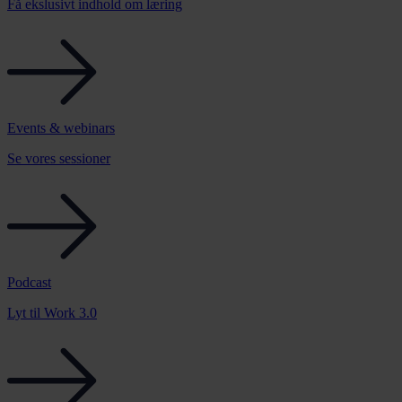
Få ekslusivt indhold om læring
Events & webinars
Se vores sessioner
Podcast
Lyt til Work 3.0