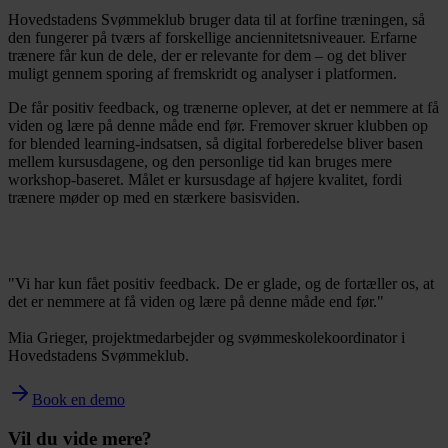
Hovedstadens Svømmeklub bruger data til at forfine træningen, så
den fungerer på tværs af forskellige anciennitetsniveauer. Erfarne
trænere får kun de dele, der er relevante for dem – og det bliver
muligt gennem sporing af fremskridt og analyser i platformen.
De får positiv feedback, og trænerne oplever, at det er nemmere at få
viden og lære på denne måde end før. Fremover skruer klubben op
for blended learning-indsatsen, så digital forberedelse bliver basen
mellem kursusdagene, og den personlige tid kan bruges mere
workshop-baseret. Målet er kursusdage af højere kvalitet, fordi
trænere møder op med en stærkere basisviden.
"Vi har kun fået positiv feedback. De er glade, og de fortæller os, at
det er nemmere at få viden og lære på denne måde end før."
Mia Grieger, projektmedarbejder og svømmeskolekoordinator i
Hovedstadens Svømmeklub.
Book en demo
Vil du vide mere?