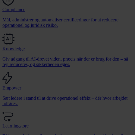
Compliance
Mål, administrér og automatisér certificeringer for at reducere
operationel og juridisk risiko.
Knowledge
Giv adgang til AI-drevet viden, præcis når der er brug for den – så
fejl reduceres, og sikkerheden øges.
Empower
Sæt ledere i stand til at drive operationel effekt – dér hvor arbejdet
udføres.
Learningstore