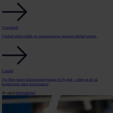
Uhrenholt
Global rækkevidde og sammenhæng gennem digital læring.
Lindab
Fra flere dages klasseundervisning til én dag – uden at gå på
kompromis med performance
Se også:
Integrationer