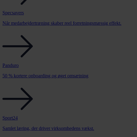
Specsavers
Når medarbejdertræning skaber reel forretningsmæssig effekt.
Panduro
50 % kortere onboarding og øget omsætning
Sport24
Samlet læring, der driver virksomhedens vækst.