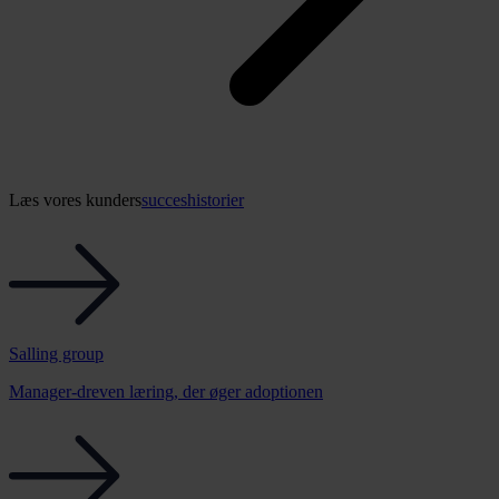
Læs vores kunders
succeshistorier
Salling group
Manager-dreven læring, der øger adoptionen