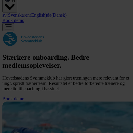
da
sv
(
Svenska
)
en
(
English
)
da
(
Dansk
)
Book demo
Stærkere onboarding. Bedre
medlemsoplevelser.
Hovedstadens Svømmeklub har gjort træningen mere relevant for et
ungt, spredt trænerteam. Resultatet er bedre forberedte trænere og
mere tid til coaching i bassinet.
Book demo