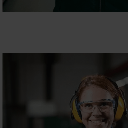
Gør det muligt for teams at arbejde effektivt
Giv dine medarbejdere i frontlinjen de værktøjer, de har brug for.