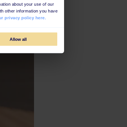
ation about your use of our
th other information you have
r privacy policy here.
Allow all