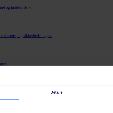
nel og juridisk risiko.
jl reduceres, og sikkerheden øges.
føres.
orretningen.
Details