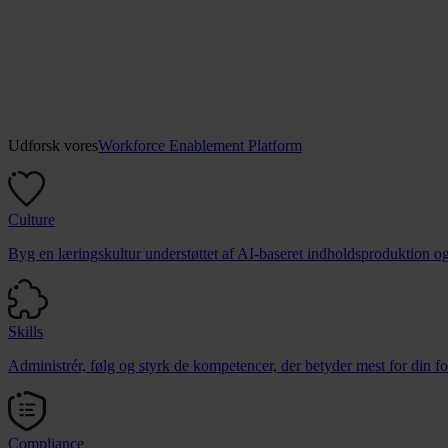
Udforsk vores
Workforce Enablement Platform
Culture
Byg en læringskultur understøttet af AI-baseret indholdsproduktion og
Skills
Administrér, følg og styrk de kompetencer, der betyder mest for din fo
Compliance