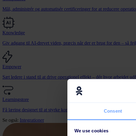
Mål, administrér og automatisér certificeringer for at reducere operatio
Knowledge
Giv adgang til AI-drevet viden, præcis når der er brug for den – så fe
Empower
Sæt ledere i stand til at drive operationel effekt – dér hvor arbejdet ud
Learningstore
Få læring designet til at styrke kompetencer, ændre adfærd og flytte f
Consent
Se også:
Integrationer
We use cookies