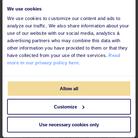
Ann-Katrine is our in house onboarding
We use cookies
expert with a background in organisational
We use cookies to customize our content and ads to
change and learning.
analyze our traffic. We also share information about your
use of our website with our social media, analytics &
advertising partners who may combine this data with
other information you have provided to them or that they
have collected from your use of their services.
Read
more in our privacy policy here.
Allow all
FOUNDER & CEO
Customize
Stine Schulz
Use necessary cookies only
Stine is the founder and CEO of Learningbank.
Her mantra is "Make people happier by