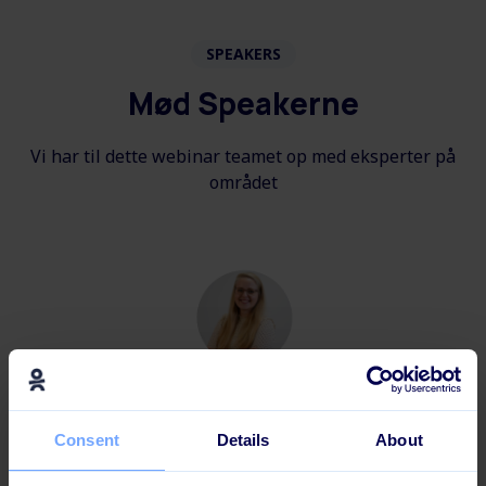
SPEAKERS
Mød Speakerne
Vi har til dette webinar teamet op med eksperter på
området
VP OF CUSTOMER ADOPTION
Consent
Details
About
Ann-Katrine Schepler Holmberg