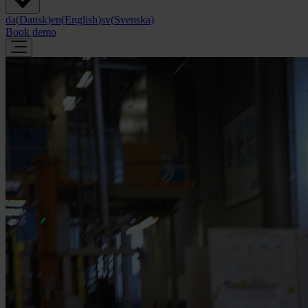
da
(
Dansk
)
en
(
English
)
sv
(
Svenska
)
Book demo