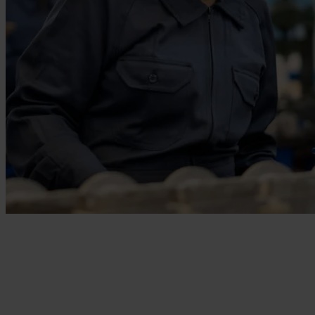
Tillverkning och byggverksamhet
Optimera dina produktionsprocesser och säkerställ att säkerheten
efterlevs med våra skräddarsydda lösningar.