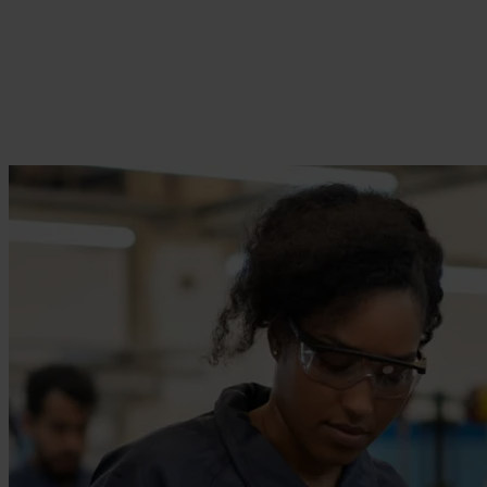
Stormarknad & detaljhandel
Ge dina medarbetare i frontlinjen de verktyg de behöver för att
leverera enastående kundupplevelser.