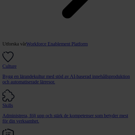
Utforska vår
Workforce Enablement Platform
Culture
Bygg en lärandekultur med stöd av AI-baserad innehållsproduktion
och automatiserade lärresor.
Skills
Administrera, följ upp och stärk de kompetenser som betyder mest
för din verksamhet.