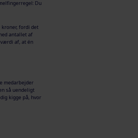
melfingerregel: Du
kroner, fordi det
ed antallet af
værdi af, at én
nye medarbejder
en så uendeligt
dig kigge på, hvor