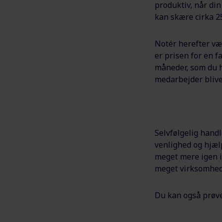
produktiv, når di
kan skære cirka 25
Notér herefter vær
er prisen for en 
måneder, som du h
medarbejder blive
Selvfølgelig handl
venlighed og hjæl
meget mere igen i
meget virksomhede
Du kan også prøve