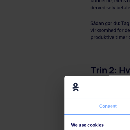
kunderne, mens de
derved selv betaler
Sådan gør du: Tag 
virksomhed for d
produktive timer
Trin 2: H
den UERF
Eksempel:
Lad os 
ugen, indtil de er
Consent
timer efterhånden 
Sådan gør du:
Prø
We use cookies