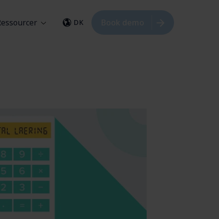
Ressourcer
Book demo
DK