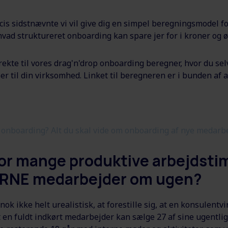
cis sidstnævnte vi vil give dig en simpel beregningsmodel fo
hvad struktureret onboarding kan spare jer for i kroner og ø
rekte til vores drag'n'drop onboarding beregner, hvor du se
 til din virksomhed. Linket til beregneren er i bunden af a
 onboarding? Alt du skal vide om onboarding af nye medarb
vor mange produktive arbejdsti
RNE medarbejder om ugen?
nok ikke helt urealistisk, at forestille sig, at en konsulent
t en fuldt indkørt medarbejder kan sælge 27 af sine ugentlig