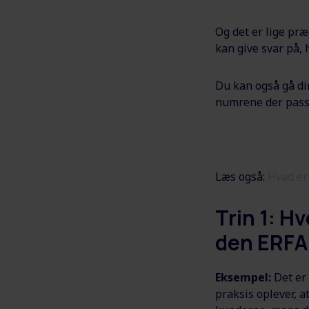
Og det er lige præ
kan give svar på, 
Du kan også gå di
numrene der passer
Læs også:
Hvad er
Trin 1: H
den ERFA
Eksempel:
Det er 
praksis oplever, a