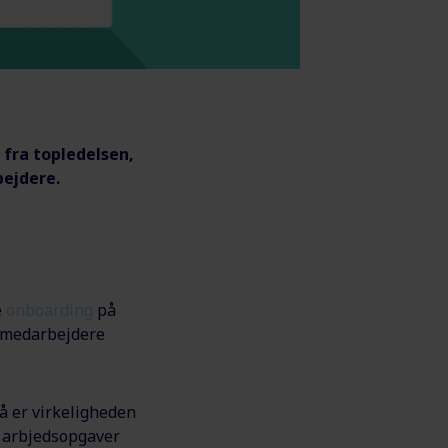
 fra topledelsen,
bejdere.
e
onboarding
på
e medarbejdere
så er virkeligheden
e arbjedsopgaver