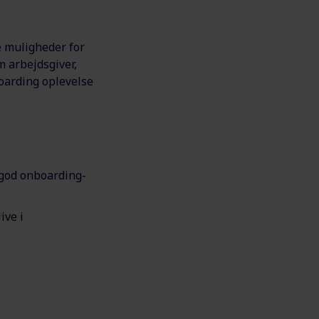
e muligheder for
m arbejdsgiver,
oarding oplevelse
god onboarding-
ive i