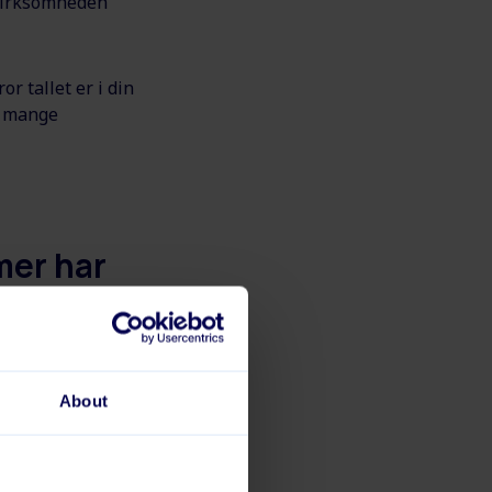
 virksomheden
r tallet er i din
r mange
mer har
solgte timer om
g flere og flere
About
rste måneder.)
 medarbejder har