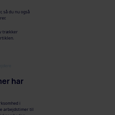
r, så du nu også
rer.
lv trækker
rtiklen.
ejdere
mer har
virksomhed i
e arbejdstimer til