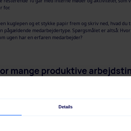
 resterende 10 går med interne møder og aktiviteter, som
 for.
en kuglepen og et stykke papir frem og skriv ned, hvad du tro
en pågældende medarbejdertype. Spørgsmålet er altså: Hvo
 om ugen har en erfaren medarbejder?
vor mange produktive arbejdsti
ARNE medarbejder om ugen?
antage, at de nye medarbejdere ligger på i gennemsnit 17 
 fuldt produktive. (Selvfølgelig endnu færre timer i starten, o
Details
som tiden går. Man lad os bare sige 17 i snit hen over de fø
v nu at notere, hvor mange produktive arbejdstimer en ny