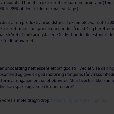
n virksomhed har et struktureret onboarding program. (Tom
% til 35% af den tid det normalt vil tage.)
dien af en produktiv arbejdstime. I eksemplet var det 1.500 
faktureret time. Timeprisen ganger du så med 4 og herefter m
ar skåret af indkøringsfasen. Og dér har du din estimerede 
r fuldt onboardet.
er onboarding helt essentielt om god stil: Ved at vise den 
psomhed og give en god indføring i tingene, får virksomhed
 form af engagement og effektivitet. Men hvorfor ikke samti
n kan spare og vinde i kroner og øre?
 vores simple drag'n'drop
onboarding beregner lige her
.