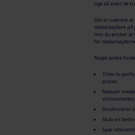
lige så snart de t
Det er sværere at
medarbejdere på j
hvis du ønsker at
for medarbejderne
Nogle andre forde
Time-to-perf
proces
Reducér medarb
virksomhede
Struktureret 
Skab en bedre
Spar omkostn