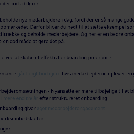
ræder ind ad døren.
 beholde nye medarbejdere i dag, fordi der er så mange god
obmarkedet. Derfor bliver du nødt til at sætte eksempel so
 tiltrække og beholde medarbejdere. Og her er en bedre onb
 en god måde at gøre det på.
le ved at skabe et effektivt onboarding program er:
ormance
går langt hurtigere
hvis medarbejderne oplever en 
ejderomsætningen - Nyansatte er mere tilbøjelige til at bl
n
i mere end tre år
efter struktureret onboarding
onboarding giver
øget medarbejderengagement
 virksomhedskultur
inger