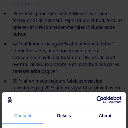
Juliet Bourke
.
39 % af respondenterne i et McKinsey-studie
fortæller, at de har sagt nej til et job-tilbud, fordi de
oplever at virksomheden mangler inkluderende
kultur.
54 % af kvinderne og 45 % af mændene i et PwC-
studie fortæller, at de undersøgte om en
virksomhed havde politikker om D&I, da de stod
over for at skulle acceptere et jobtilbud hos deres
seneste arbejdsgiver.
35 % af en medarbejders følelsesmæssige
investering og 20 % af deres lyst til at blive hos en
virksomhed relaterer sig til inklusion, ifølge et
Catalyst-studie.
85% af CEOs i organisationer med en inklusions- og
Consent
Details
About
mangfoldighedsstrategi, siger, at det har forbedret
virksomhedens bundlinje, ifølge PwCs CEO Survey.