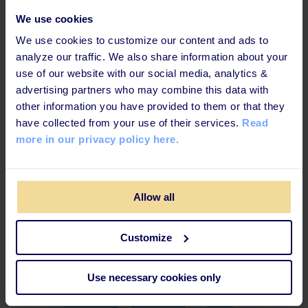
We use cookies
Tips til at skabe mere
We use cookies to customize our content and ads to
diversitet og inklusion
analyze our traffic. We also share information about your
use of our website with our social media, analytics &
advertising partners who may combine this data with
De gode intentioner er der mange af. Og h
vis vi vender
other information you have provided to them or that they
tilbage til rapporten fra
McKinsey og Company (2020)
have collected from your use of their services.
Read
viser det sig, at selv for virksomhederne, der er relativt
more in our privacy policy here.
succesfulde i deres bestræbelser på at sikre lige køns-
og etnisk repræsentation i ledende teams, stadig står
over for betydelige udfordringer med at skabe
inklusion. Inkluderende arbejdsmiljøer hvor hver
Allow all
medarbejder kan komme på arbejde som dem de er
uden at blive udsat for bias og diskrimination.
Customize
Use necessary cookies only