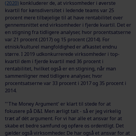
(2020)
konkluderer de, at virksomheder i øverste
kvartil for kønsdiversitet i ledende teams var 25
procent mere tilbøjelige til at have rentabilitet over
gennemsnittet end virksomheder i fjerde kvartil. Det er
en stigning fra tidligere analyser, hvor procentsatserne
var 21 procent (2017) og 15 procent (2014). For
etnisk/kulturel mangfoldighed er afkastet endnu
større. I 2019 udkonkurrerede virksomheder i top-
kvartil dem i fjerde kvartil med 36 procent i
rentabilitet, hvilket også er en stigning, når man
sammenligner med tidligere analyser, hvor
procentsatserne var 33 procent i 2017 og 35 procent i
2014.
"'The Money Argument' er klart til stede for at
fokusere på D&I. Men ærligt talt - så er jeg virkelig
træt af dét argument. For vi har alle et ansvar for at
skabe et bedre samfund og opføre os ordentligt. Det
gælder også virksomheder. De har også et ansvar for at