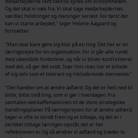
medarbejderne rent faktisk synes om virksomheden.
Og det skal vi væk fra. Vi skal tage medarbejdernes
værdier, holdninger og meninger seriøst. For først der
kan vi starte arbejdet," siger Helene Aagaard og
fortsætter:
"Man skal bare gøre sig klar på en ting: Det her er en
læringsrejse for en organisation. For vi går alle rundt
med ubevidste fordomme, og når vi bliver konfronteret
med det, så gør det ondt. Især hvis man har et billede
af sig selv som et tolerant og inkluderende menneske."
"Det handler om at ændre adfærd. Og det er helt ned til
bitte, bitte små ting, som vi gør i hverdagen: Fra
samtalen ved kaffemaskinen til de store strategiske
handlingsplaner. På læringsrejsen for at ændre adfærd,
tager vi ofte to skridt frem og et tilbage, og det er i
skridtet tilbage læringen opstår, det er her
refleksionen er. Og så ændrer vi adfærd og træder to