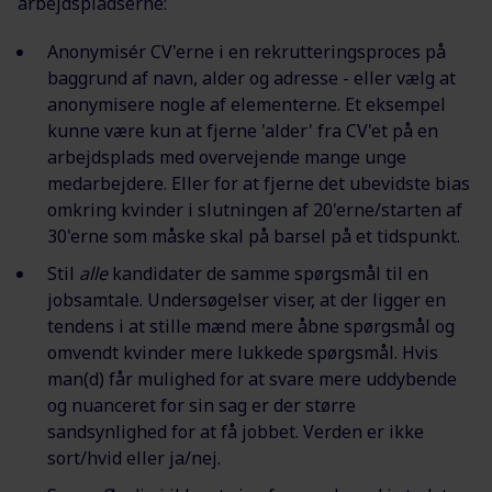
arbejdspladserne:
Anonymisér CV'erne i en rekrutteringsproces på
baggrund af navn, alder og adresse - eller vælg at
anonymisere nogle af elementerne. Et eksempel
kunne være kun at fjerne 'alder' fra CV'et på en
arbejdsplads med overvejende mange unge
medarbejdere. Eller for at fjerne det ubevidste bias
omkring kvinder i slutningen af 20'erne/starten af
30'erne som måske skal på barsel på et tidspunkt.
Stil
alle
kandidater de samme spørgsmål til en
jobsamtale. Undersøgelser viser, at der ligger en
tendens i at stille mænd mere åbne spørgsmål og
omvendt kvinder mere lukkede spørgsmål. Hvis
man(d) får mulighed for at svare mere uddybende
og nuanceret for sin sag er der større
sandsynlighed for at få jobbet. Verden er ikke
sort/hvid eller ja/nej.