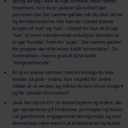
Sprog: Øv dig i ikke at sige formand, med i stedet
forperson, hvis du er usikker på hvilket køn
personen har. Det samme gælder, når du skal skrive
og dermed beskrive. Her kan du i stedet blande
brugen af 'han' og 'hun', i stedet for kun at bruge
'han'. Et mere inkluderende ordvalg er desuden at
bruge 'kvinder' frem for 'piger'. Det samme gælder
for grupper der ofte bliver kaldt 'minoriteter'. De
foretrækker i højere grad at blive kaldt
'marginaliserede'.
Brug en pause sammen med en kollega du ikke
kender så godt - endnu. Hav respekt for andre
måder at se verden, og måske du selv bliver klogere
og får udvidet horisonten?
Skab læring om D+I til medarbejdere og ledere, der
gør opmærksom på fordomme, privilegier og biases
i et gamificeret, engagerende læringsmiljø, og som
dermed kan være med til at kickstarte en ny kultur