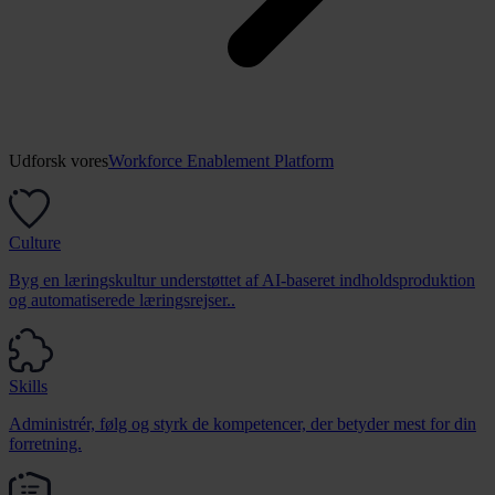
Udforsk vores
Workforce Enablement Platform
Culture
Byg en læringskultur understøttet af AI-baseret indholdsproduktion
og automatiserede læringsrejser..
Skills
Administrér, følg og styrk de kompetencer, der betyder mest for din
forretning.