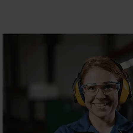
Gør det muligt for teams at arbejde effektivt
Giv dine frontlinjearbejdere de værktøjer, de har brug for.