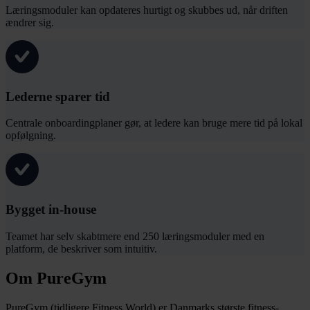
Læringsmoduler kan opdateres hurtigt og skubbes ud, når driften
ændrer sig.
Lederne sparer tid
Centrale onboardingplaner gør, at ledere kan bruge mere tid på lokal
opfølgning.
Bygget in-house
Teamet har selv skabtmere end 250 læringsmoduler med en
platform, de beskriver som intuitiv.
Om PureGym
PureGym (tidligere Fitness World) er Danmarks største fitness-