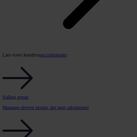
Læs vores kunders
succeshistorier
Salling group
Manager-dreven læring, der øger adoptionen