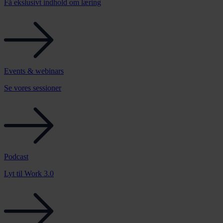
Få ekslusivt indhold om læring
Events & webinars
Se vores sessioner
Podcast
Lyt til Work 3.0