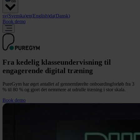
da
sv
(
Svenska
)
en
(
English
)
da
(
Dansk
)
Book demo
Fra kedelig klasseundervisning til
engagerende digital træning
PureGym har øget antallet af gennemførelte onboardingforløb fra 3
% til 80 % og gjort det nemmere at udrulle træning i stor skala.
Book demo