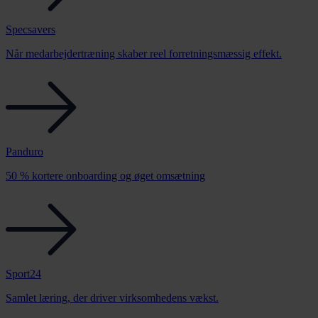
Specsavers
Når medarbejdertræning skaber reel forretningsmæssig effekt.
Panduro
50 % kortere onboarding og øget omsætning
Sport24
Samlet læring, der driver virksomhedens vækst.