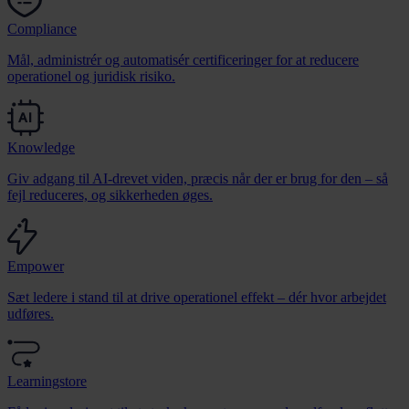
Compliance
Mål, administrér og automatisér certificeringer for at reducere
operationel og juridisk risiko.
Knowledge
Giv adgang til AI-drevet viden, præcis når der er brug for den – så
fejl reduceres, og sikkerheden øges.
Empower
Sæt ledere i stand til at drive operationel effekt – dér hvor arbejdet
udføres.
Learningstore