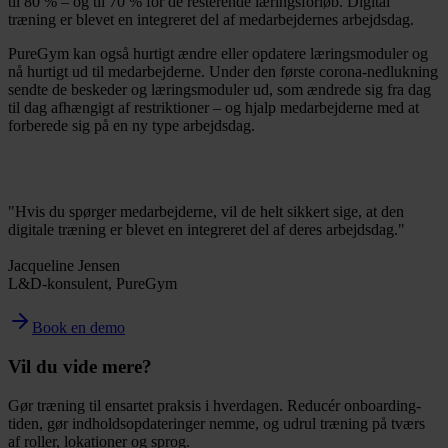
til 80 % – og til 70 % for de resterende læringsforløb. Digital
træning er blevet en integreret del af medarbejdernes arbejdsdag.
PureGym kan også hurtigt ændre eller opdatere læringsmoduler og
nå hurtigt ud til medarbejderne. Under den første corona-nedlukning
sendte de beskeder og læringsmoduler ud, som ændrede sig fra dag
til dag afhængigt af restriktioner – og hjalp medarbejderne med at
forberede sig på en ny type arbejdsdag.
"Hvis du spørger medarbejderne, vil de helt sikkert sige, at den
digitale træning er blevet en integreret del af deres arbejdsdag."
Jacqueline Jensen
L&D-konsulent, PureGym
Book en demo
Vil du vide mere?
Gør træning til ensartet praksis i hverdagen. Reducér onboarding-
tiden, gør indholdsopdateringer nemme, og udrul træning på tværs
af roller, lokationer og sprog.