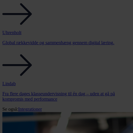
Uhrenholt
Global rækkevidde og sammenhæng gennem digital læring.
Lindab
Fra flere dages klasseundervisning til én dag – uden at gå på
kompromis med performance
Se også:
Integrationer