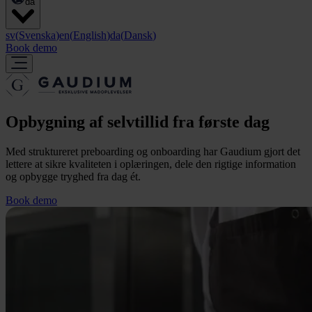
da
sv
(
Svenska
)
en
(
English
)
da
(
Dansk
)
Book demo
Opbygning af selvtillid fra første dag
Med struktureret preboarding og onboarding har Gaudium gjort det
lettere at sikre kvaliteten i oplæringen, dele den rigtige information
og opbygge tryghed fra dag ét.
Book demo