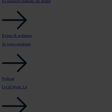
Få ekslusivt indhold om læring
Events & webinars
Se vores sessioner
Podcast
Lyt til Work 3.0