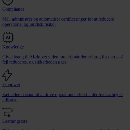
Compliance
Mål, administrér og automatisér certificeringer for at reducere
operationel og juridisk risiko.
Knowledge
Giv adgang til AI-drevet viden, præcis når der er brug for den – så
fejl reduceres, og sikkerheden øges.
Empower
Sæt ledere i stand til at drive operationel effekt – dér hvor arbejdet
udføres.
Learningstore