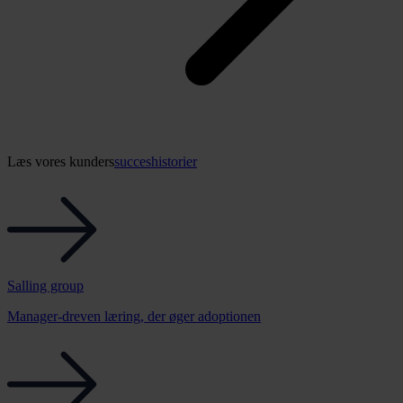
Læs vores kunders
succeshistorier
Salling group
Manager-dreven læring, der øger adoptionen