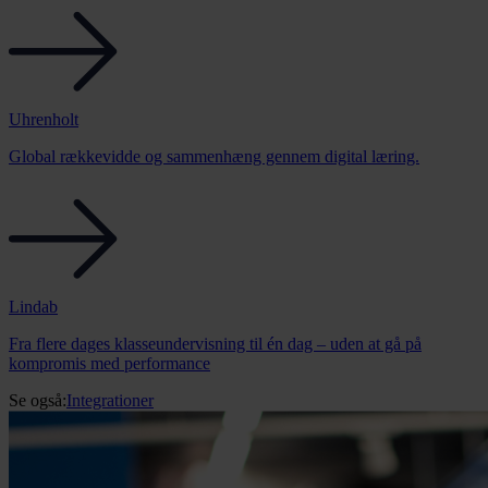
Uhrenholt
Global rækkevidde og sammenhæng gennem digital læring.
Lindab
Fra flere dages klasseundervisning til én dag – uden at gå på
kompromis med performance
Se også:
Integrationer