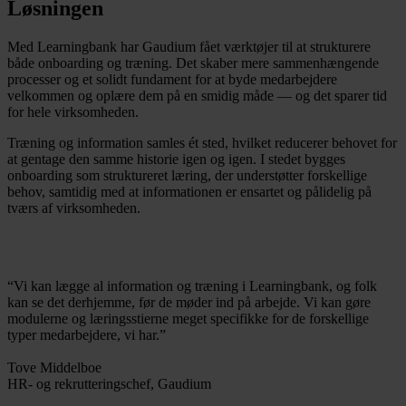
Løsningen
Med Learningbank har Gaudium fået værktøjer til at strukturere
både onboarding og træning. Det skaber mere sammenhængende
processer og et solidt fundament for at byde medarbejdere
velkommen og oplære dem på en smidig måde — og det sparer tid
for hele virksomheden.
Træning og information samles ét sted, hvilket reducerer behovet for
at gentage den samme historie igen og igen. I stedet bygges
onboarding som struktureret læring, der understøtter forskellige
behov, samtidig med at informationen er ensartet og pålidelig på
tværs af virksomheden.
“Vi kan lægge al information og træning i Learningbank, og folk
kan se det derhjemme, før de møder ind på arbejde. Vi kan gøre
modulerne og læringsstierne meget specifikke for de forskellige
typer medarbejdere, vi har.”
Tove Middelboe
HR- og rekrutteringschef, Gaudium