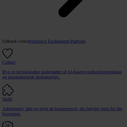
Udforsk vores
Workforce Enablement Platform
Culture
Byg en læringskultur understøttet af AI-baseret indholdsproduktion
og automatiserede læringsrejser..
Skills
Administrér, følg og styrk de kompetencer, der betyder mest for din
forretning.