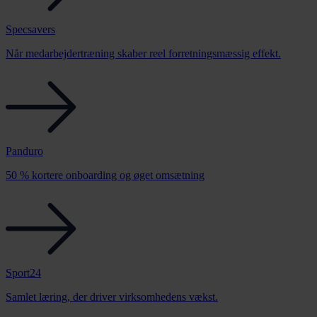
Specsavers
Når medarbejdertræning skaber reel forretningsmæssig effekt.
Panduro
50 % kortere onboarding og øget omsætning
Sport24
Samlet læring, der driver virksomhedens vækst.