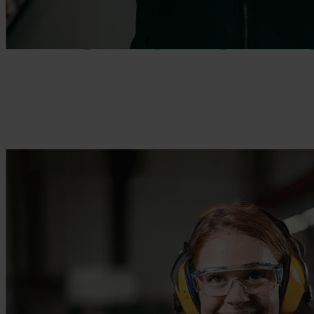
Gør det muligt for teams at arbejde effektivt
Giv dine frontlinjearbejdere de værktøjer, de har brug for.