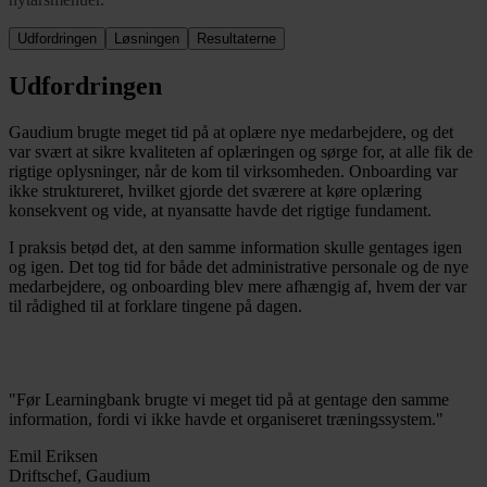
Udfordringen
Løsningen
Resultaterne
Udfordringen
Gaudium brugte meget tid på at oplære nye medarbejdere, og det
var svært at sikre kvaliteten af oplæringen og sørge for, at alle fik de
rigtige oplysninger, når de kom til virksomheden. Onboarding var
ikke struktureret, hvilket gjorde det sværere at køre oplæring
konsekvent og vide, at nyansatte havde det rigtige fundament.
I praksis betød det, at den samme information skulle gentages igen
og igen. Det tog tid for både det administrative personale og de nye
medarbejdere, og onboarding blev mere afhængig af, hvem der var
til rådighed til at forklare tingene på dagen.
"Før Learningbank brugte vi meget tid på at gentage den samme
information, fordi vi ikke havde et organiseret træningssystem."
Emil Eriksen
Driftschef, Gaudium