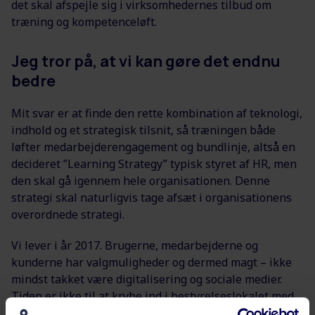
det skal afspejle sig i virksomhedernes tilbud om
træning og kompetenceløft.
Jeg tror på, at vi kan gøre det endnu
bedre
Mit svar er at finde den rette kombination af teknologi,
indhold og et strategisk tilsnit, så træningen både
løfter medarbejderengagement og bundlinje, altså en
decideret ”Learning Strategy” typisk styret af HR, men
den skal gå igennem hele organisationen. Denne
strategi skal naturligvis tage afsæt i organisationens
overordnede strategi.
Vi lever i år 2017. Brugerne, medarbejderne og
kunderne har valgmuligheder og dermed magt – ikke
mindst takket være digitalisering og sociale medier.
Tiden er ikke til at krybe ind i bestyrelseslokalet med
sine strategiplaner – og lade kunderne medarbejderne