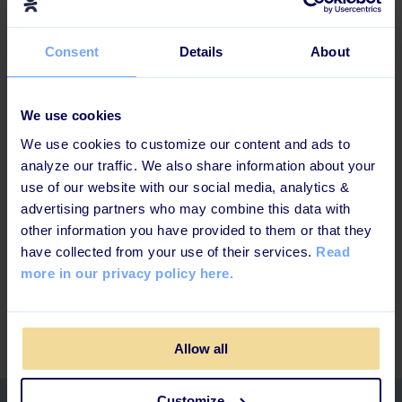
komme i anden række. Jeg tror fremtiden tilhører de
virksomheder, som har modet til at vende deres
Consent
Details
About
stakeholder-analyse på hovedet og starte med
medarbejderne.
We use cookies
Jeg er fortaler for at arbejde seriøst med
medarbejdernes afgørende kompetencer. Der findes
We use cookies to customize our content and ads to
intet bedre sted at drive ambitiøs
analyze our traffic. We also share information about your
kompetenceudvikling end Danmark! Og hvis du gør dit
use of our website with our social media, analytics &
forarbejde rigtigt, får du ikke alene dygtigere
advertising partners who may combine this data with
medarbejdere – du får også gladere kunder og en sund
other information you have provided to them or that they
forretning. Og så bliver alle dine stakeholders glade.
have collected from your use of their services.
Read
Det er det, vi arbejder med i Learningbank!
more in our privacy policy here.
Stine Schulz, CEO & founder,
Learningbank
Allow all
Customize