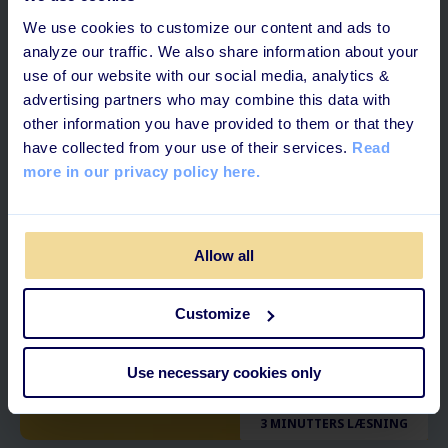
We use cookies to customize our content and ads to
3 MINUTTERS LÆSNING
analyze our traffic. We also share information about your
use of our website with our social media, analytics &
Tilbage fra barsel: Tips til den bedste
advertising partners who may combine this data with
reboarding for din medarbejder
other information you have provided to them or that they
have collected from your use of their services.
Read
more in our privacy policy here.
Allow all
Customize
Use necessary cookies only
3 MINUTTERS LÆSNING