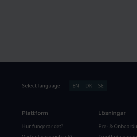
Select language
EN
DK
SE
Plattform
Lösningar
Hur fungerar det?
Pre- & Onboardi
Varför Learningbank?
Frontlinje perso