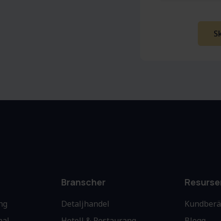
Branscher
Resurse
ng
Detaljhandel
Kundberä
nal
Hotell & Restaurang
Blogg