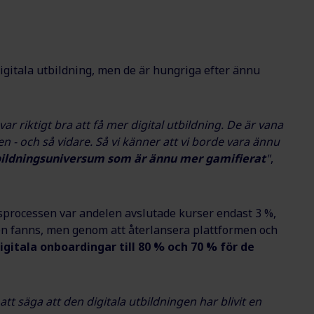
digitala utbildning, men de är hungriga efter ännu
ar riktigt bra att få mer digital utbildning. De är vana
en - och så vidare. Så vi känner att vi borde vara ännu
tbildningsuniversum som är ännu mer gamifierat
"
,
gsprocessen var andelen avslutade kurser endast 3 %,
men fanns, men genom att återlansera plattformen och
gitala onboardingar till 80 % och 70 % för de
t säga att den digitala utbildningen har blivit en