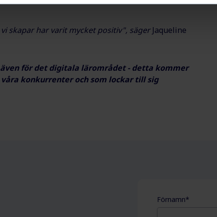
vi skapar har varit mycket positiv", säger
Jaqueline
 även för det digitala lärområdet - detta kommer
 våra konkurrenter och som lockar till sig
Förnamn
*