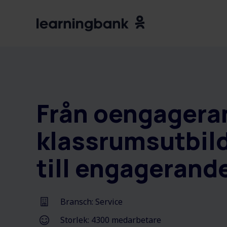
Från oengagera
klassrumsutbil
till engagerand
Bransch: Service
Storlek: 4300 medarbetare