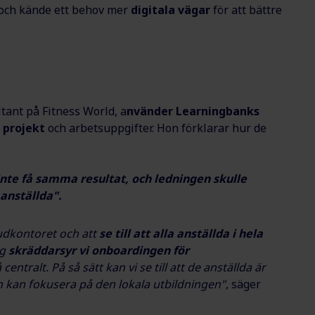
 och kände ett behov mer
digitala vägar
för att bättre
ant på Fitness World, a
nvänder Learningbanks
 projekt
och arbetsuppgifter. Hon förklarar hur de
inte få samma resultat, och ledningen skulle
anställda".
vudkontoret och att
se till att alla anställda i hela
gg
skräddarsyr vi onboardingen för
entralt. På så sätt kan vi se till att de anställda är
en kan fokusera på den lokala utbildningen"
, säger