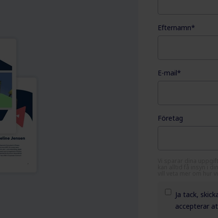
Efternamn
*
E-mail
*
Företag
Vi sparar dina uppgift
kan alltid få insyn i 
vill veta mer om hur 
Ja tack, skic
accepterar at