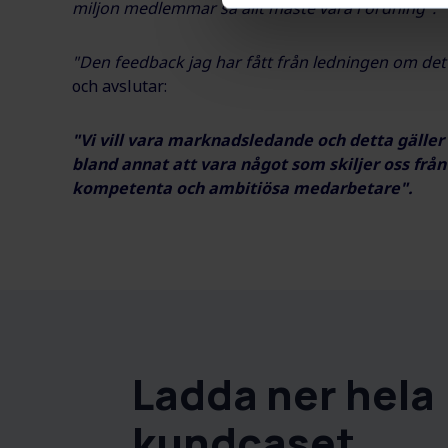
miljon medlemmar så allt måste vara i ordning".
"Den feedback jag har fått från ledningen om det 
och avslutar:
"Vi vill vara marknadsledande och detta gäller
bland annat att vara något som skiljer oss från
kompetenta och ambitiösa medarbetare".
Ladda ner hela
kundcaset