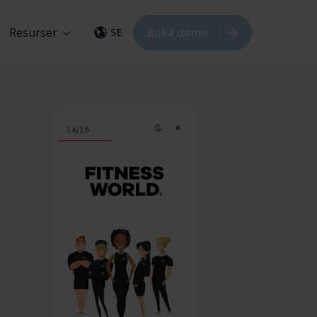
Resurser
Boka demo
SE