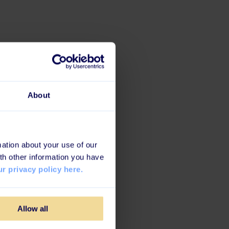
About
ation about your use of our
th other information you have
r privacy policy here.
Allow all