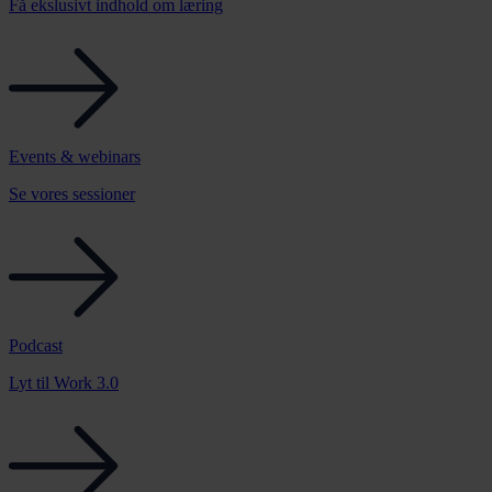
Få ekslusivt indhold om læring
Events & webinars
Se vores sessioner
Podcast
Lyt til Work 3.0