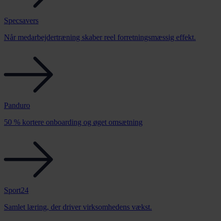
Specsavers
Når medarbejdertræning skaber reel forretningsmæssig effekt.
Panduro
50 % kortere onboarding og øget omsætning
Sport24
Samlet læring, der driver virksomhedens vækst.