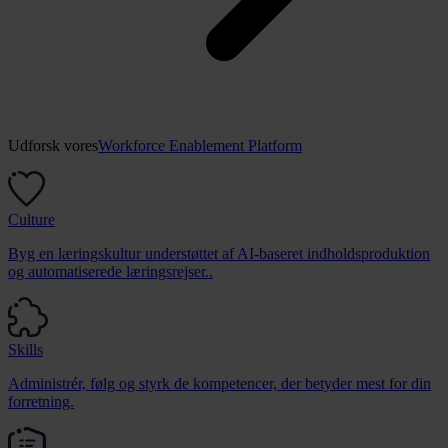
Udforsk vores
Workforce Enablement Platform
Culture
Byg en læringskultur understøttet af AI-baseret indholdsproduktion
og automatiserede læringsrejser..
Skills
Administrér, følg og styrk de kompetencer, der betyder mest for din
forretning.