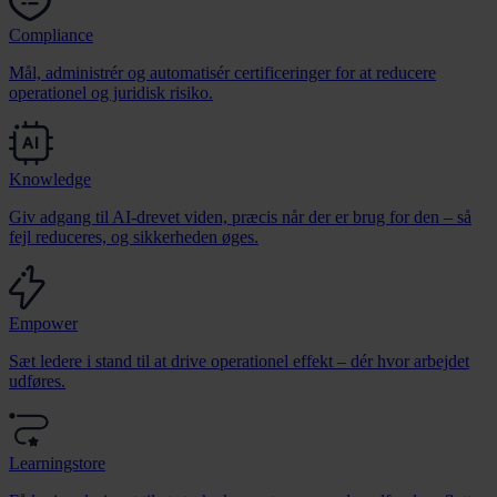
Compliance
Mål, administrér og automatisér certificeringer for at reducere
operationel og juridisk risiko.
Knowledge
Giv adgang til AI-drevet viden, præcis når der er brug for den – så
fejl reduceres, og sikkerheden øges.
Empower
Sæt ledere i stand til at drive operationel effekt – dér hvor arbejdet
udføres.
Learningstore