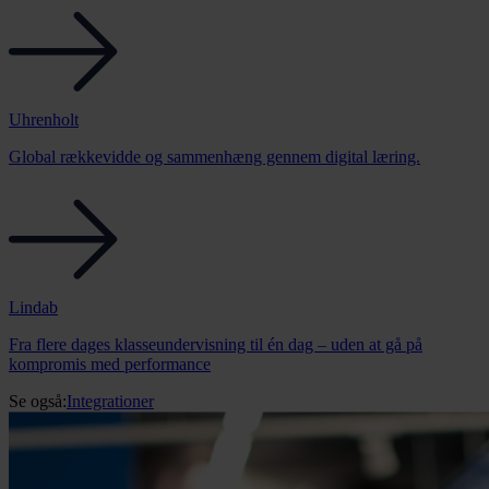
Uhrenholt
Global rækkevidde og sammenhæng gennem digital læring.
Lindab
Fra flere dages klasseundervisning til én dag – uden at gå på
kompromis med performance
Se også:
Integrationer