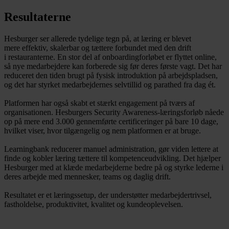
Resultaterne
Hesburger ser allerede tydelige tegn på, at læring er blevet
mere effektiv, skalerbar og tættere forbundet med den drift
i restauranterne. En stor del af onboardingforløbet er flyttet online,
så nye medarbejdere kan forberede sig før deres første vagt. Det har
reduceret den tiden brugt på fysisk introduktion på arbejdspladsen,
og det har styrket medarbejdernes selvtillid og parathed fra dag ét.
Platformen har også skabt et stærkt engagement på tværs af
organisationen. Hesburgers Security Awareness-læringsforløb nåede
op på mere end 3.000 gennemførte certificeringer på bare 10 dage,
hvilket viser, hvor tilgængelig og nem platformen er at bruge.
Learningbank reducerer manuel administration, gør viden lettere at
finde og kobler læring tættere til kompetenceudvikling. Det hjælper
Hesburger med at klæde medarbejderne bedre på og styrke lederne i
deres arbejde med mennesker, teams og daglig drift.
Resultatet er et læringssetup, der understøtter medarbejdertrivsel,
fastholdelse, produktivitet, kvalitet og kundeoplevelsen.