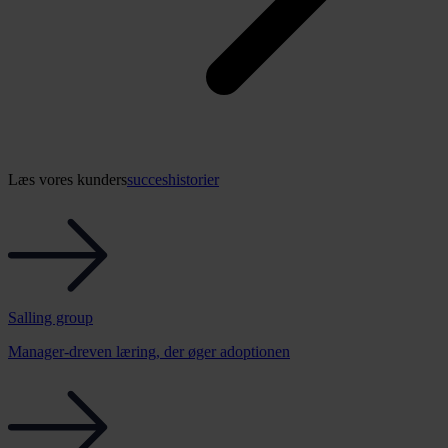
Læs vores kunders
succeshistorier
Salling group
Manager-dreven læring, der øger adoptionen