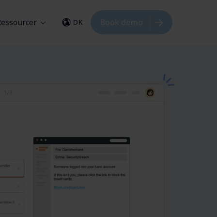
Ressourcer
Book demo
DK