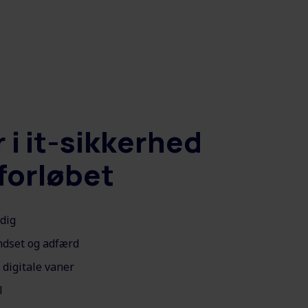
 i it-sikkerhed
forløbet
dig
ndset og adfærd
 digitale vaner
l