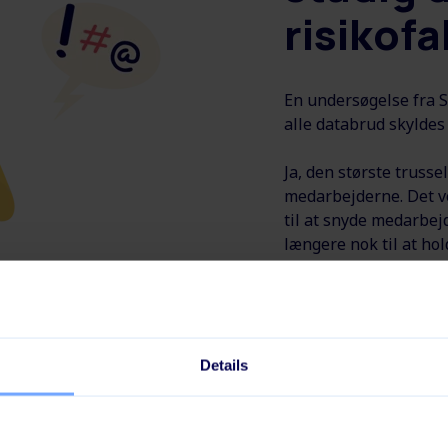
risikofa
En undersøgelse fra S
alle databrud skyldes
Ja, den største trusse
medarbejderne. Det ve
til at snyde medarbej
længere nok til at ho
Dine medarbejdere ha
sikrer, at de ikke kom
hacker-mails.
Details