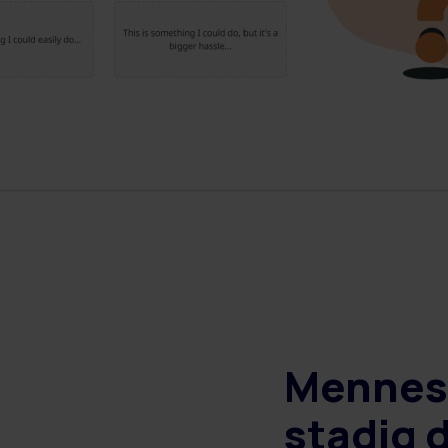
Mennesk
stadig 