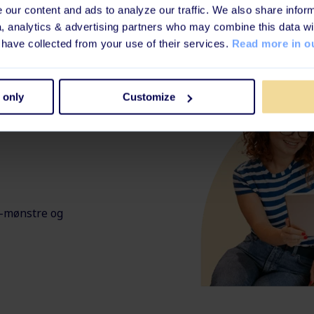
our content and ads to analyze our traffic. We also share inform
a, analytics & advertising partners who may combine this data wi
 have collected from your use of their services.
Read more in ou
 only
Customize
dere:
r-mønstre og