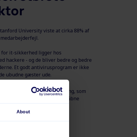
ktor
tanford University viste at cirka 88% af
 medarbejderfejl.
l for it-sikkerhed ligger hos
d hackere - og de bliver bedre og bedre
derne.
Et godt antivirusprogram er ikke
lde ubudne gæster ude.
r brug for it-sikkerhedstræning, som
mer til at klikke på links eller åbne
About