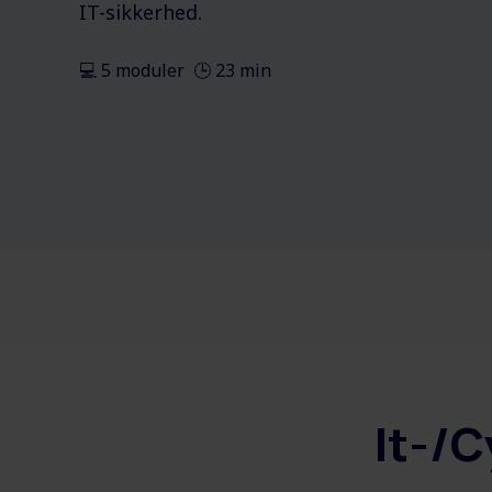
IT-sikkerhed.
💻 5 moduler 🕒 23 min
It-/C