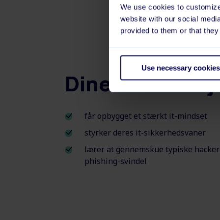
We use cookies to customize 
website with our social medi
provided to them or that they
Use necessary cookies
Dine medarbej
får opbygget et stærkt it-mindset
styrker deres
it-sikkerhedsvaner
lærer at gennemskue typiske hacke
phishing-svindel