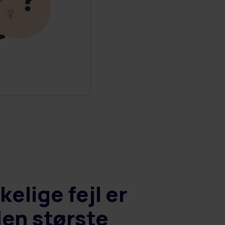
elige fejl er
den største