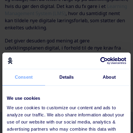
hvis du gør den digital. Det kan du fx gøre i et
Learning
Management System (LMS)
, hvor du samtidigt nemt
kan tildele nye digitale læringsforløb, som støtter den
enkeltes udvikling.
Det giver desuden god mening at gøre
udviklingsplanen digital, i forhold til de nye krav fra
millennial-generationen, når det kommer til feedback
og rådgivning. For med en digital udviklingplan kan
både leder og medarbejder holde øje med udviklingen
konstant på den digitale platform, og det skaber et
Consent
Details
About
større incitament for at give feedback og rådgivning
oftere – også digitalt.
We use cookies
We use cookies to customize our content and ads to
analyze our traffic. We also share information about your
use of our website with our social media, analytics &
Relaterede artikler
advertising partners who may combine this data with