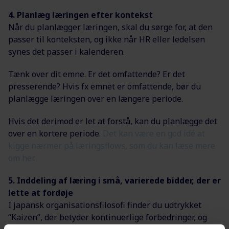
4. Planlæg læringen efter kontekst
Når du planlægger læringen, skal du sørge for, at den
passer til konteksten, og ikke når HR eller ledelsen
synes det passer i kalenderen.
Tænk over dit emne. Er det omfattende? Er det
presserende? Hvis fx emnet er omfattende, bør du
planlægge læringen over en længere periode.
Hvis det derimod er let at forstå, kan du planlægge det
over en kortere periode.
Det kan være en god idé at
kigge nærmer på læringsflows, som du kan læse mere
om her.
5. Inddeling af læring i små, varierede bidder, der er
lette at fordøje
I japansk organisationsfilosofi finder du udtrykket
“Kaizen”, der betyder kontinuerlige forbedringer, og