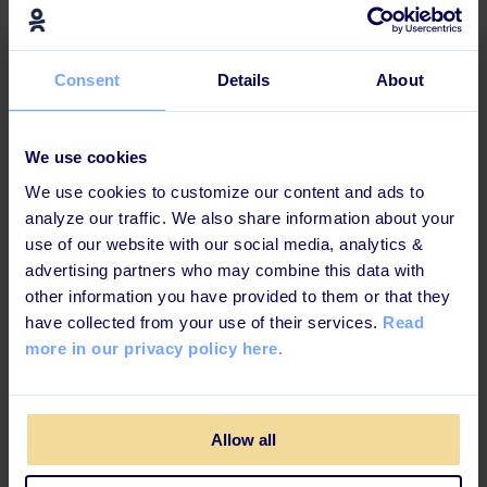
virksomheder som Toyota er berømte for dette. Kaizen
fokuserer på de små skridt, du tager for konstant at
blive lidt bedre. Det er i overensstemmelse med
stretched learning.
Consent
Details
About
Ved at inddele din læring i mindre stykker og i
forskellige variationer skaber du en stabil og mere
We use cookies
håndgribelig læringsoplevelse.
Hvis du gerne vil
We use cookies to customize our content and ads to
forbedre dit læringsindhold, kan du finde inspiration
analyze our traffic. We also share information about your
her!
use of our website with our social media, analytics &
advertising partners who may combine this data with
6. Gør plads til at praktisere den nye læring
other information you have provided to them or that they
“Give me six hours to chop down a tree and I will spend
have collected from your use of their services.
Read
the first four sharpening the axe.” Mens de berømte
more in our privacy policy here.
ord fra Abraham Lincoln understreger værdien af
forberedelse og tilegnelse af nye færdigheder for
senere at producere, understreger stretched learning
behovet for at gøre brug af sin nye læring undervejs i
Allow all
det daglige arbejde. I retning af learning by doing.