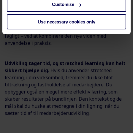
Customize
Det er med andre ord afgørende for effekten af
læringen, at medarbejderen har plads og tid til at
udvikle sig og afprøve den nye viden i praksis. Som et
Use necessary cookies only
resultat af dette er vi i stand til at udvikle os bedre
fagligt – ved at kombinere den nye viden med
anvendelse i praksis.
Udvikling tager tid, og stretched learning kan helt
sikkert hjælpe dig.
Hvis du anvender stretched
learning, i din virksomhed, fremmer du ikke blot
tiltrækning og fastholdelse af medarbejdere. Du
opbygger også en meget mere effektiv læring, som
skaber resultater på bundlinjen. Den kontekst og de
mål skal du huske at medregne i din ligning, når du
sætter tid af til medarbejderudvikling.