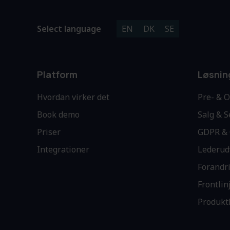
Select language
EN
DK
SE
Platform
Løsnin
Hvordan virker det
Pre- & 
Book demo
Salg & S
Priser
GDPR & 
Integrationer
Lederud
Forandr
Frontli
Produkt