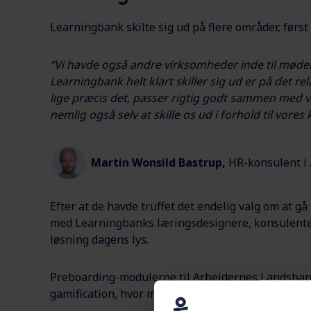
Learningbank skilte sig ud på flere områder, først
“Vi havde også andre virksomheder inde til møde
Learningbank helt klart skiller sig ud er på det rel
lige præcis det, passer rigtig godt sammen med v
nemlig også selv at skille os ud i forhold til vores
Martin Wonsild Bastrup,
HR-konsulent i
Efter at de havde truffet det endelig valg om at
med Learningbanks læringsdesignere, konsulenter
løsning dagens lys.
Preboarding-modulerne til Arbejdernes Landsbank 
gamification, hvor man bruger spilmekanikker i en