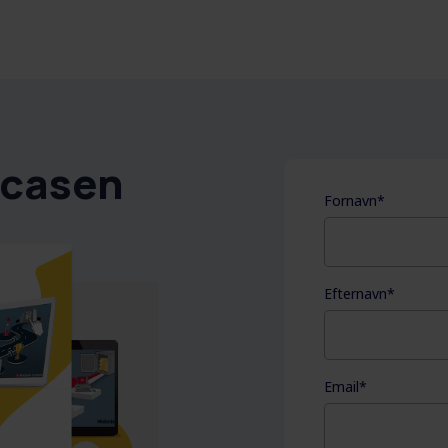
 casen
Fornavn
*
Efternavn
*
Email
*