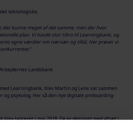
 det teknologiske.
r, der kunne meget af det samme, men der hvor
ationelle plan. Vi havde stor tiltro til Learningbank, og
ores egne værdier om nærvær og tillid. Her prøver vi
 konkurrenter,”
 Arbejdernes Landsbank
 gå med Learningbank, blev Martin og Lene sat sammen
 og psykolog. Her så den nye digitale preboarding-
blev lanceret i maj 2018. De er designet med afsæt i
 kontekst, der normalt ikke er spilbaseret.