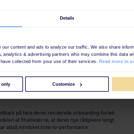
de viden om Arbejdernes Landsbanks historie og
et og løse opgaver, der løbende giver dem
Details
t til sidst.
our content and ads to analyze our traffic. We also share inform
a, analytics & advertising partners who may combine this data wi
været igennem. Lederne især har fortalt mig, at det er
 have collected from your use of their services.
Read more in ou
t introduktion til hvad Arbejdernes Landsbank er, og
 og professionel,”
 only
Customize
 Arbejdernes Landsbank
dback på hele deres reviderede onboarding-forløb
delen af filiallederne, at deres nye rådgivere langt
har altså mindsket time-to-performance.