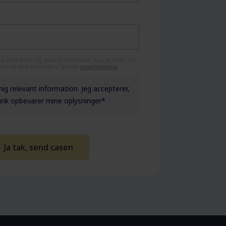
 kunne sende dig relevant information, tips og tricks. Du
data og blive slettet igen. Se vores
privatlivspolitik
.
mig relevant information. Jeg accepterer,
ank opbevarer mine oplysninger
*