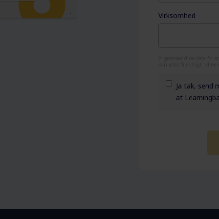
Virksomhed
Vi gemmer dine data for at
kan altid få indsigt i dine 
Ja tak, send 
at Learningb