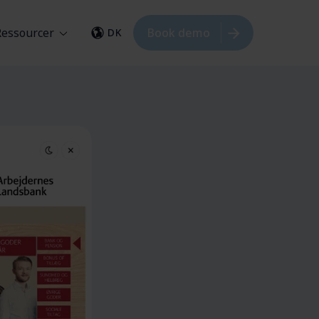
Ressourcer
Book demo
DK