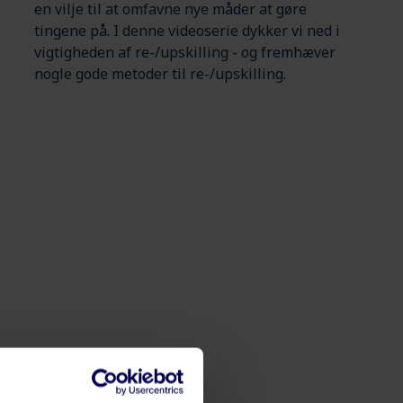
en vilje til at omfavne nye måder at gøre
tingene på. I denne videoserie dykker vi ned i
vigtigheden af re-/upskilling - og fremhæver
nogle gode metoder til re-/upskilling.