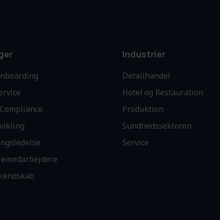
ger
Industrier
Onboarding
Detailhandel
ervice
Hotel og Restauration
Compliance
Produktion
vikling
Sundhedssektoren
ingsledelse
Service
njemedarbejdere
kendskab