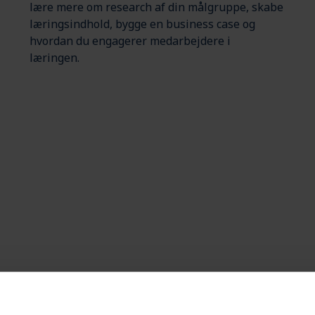
lære mere om research af din målgruppe, skabe
læringsindhold, bygge en business case og
hvordan du engagerer medarbejdere i
læringen.