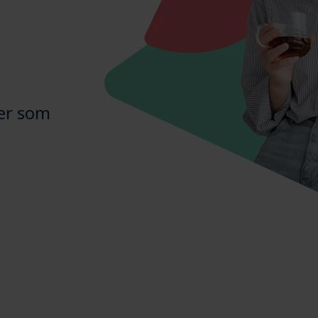
er som
g