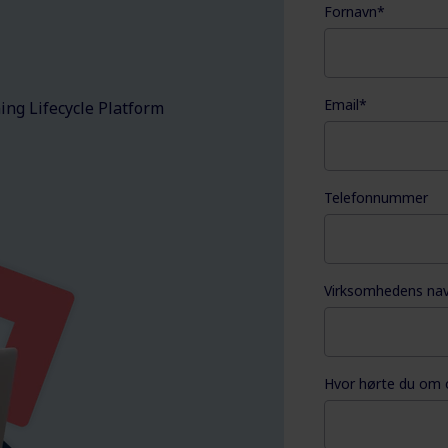
Fornavn
*
Email
*
ning Lifecycle Platform
Telefonnummer
Virksomhedens na
Hvor hørte du om 