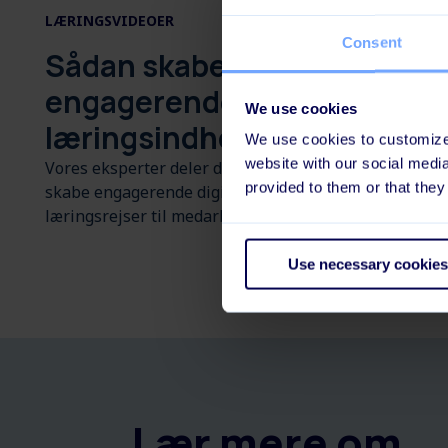
LÆRINGSVIDEOER
Consent
Sådan skaber du
engagerende
We use cookies
læringsindhold og -forløb
We use cookies to customize 
website with our social medi
Vores eksperter deler deres viden omkring at
provided to them or that they
skabe engagerende digital læring - og at bygge
læringsrejser til medarbejderne.
Use necessary cookies
Lær mere om