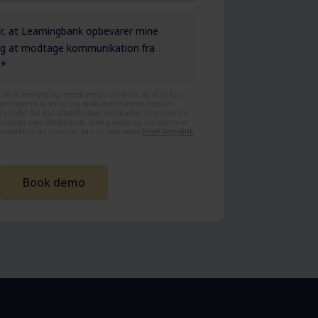
r, at Learningbank opbevarer mine
 og at modtage kommunikation fra
.
*
til at beskytte og respektere dit privatliv, og vi vil kun
ysninger til at sende dig mails med nyheder, tips om
nyheder. Du kan afmelde disse meddelelser til enhver tid.
hvordan man afmelder, om vores praksis, og hvordan vi er
 respektere dit privatliv, kan du læse vores
Privatlivspolitik
.