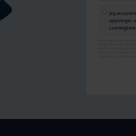
Jeg acceptere
oplysninger,
Learningbank
Learningbank er forpligtet 
bruge dine personlige opl
læring, events og produkt
For mere information om, 
engageret i at beskytte og