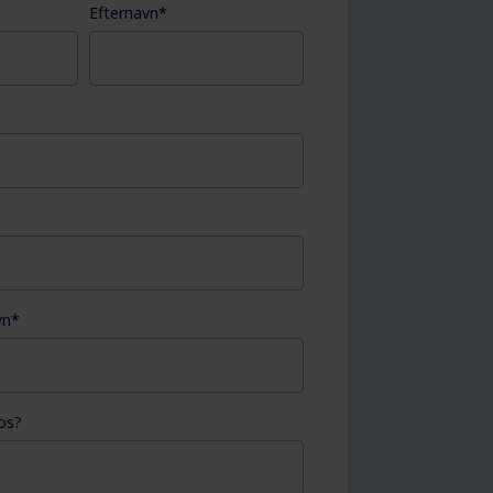
Efternavn
*
vn
*
os?