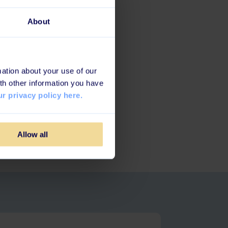
About
ation about your use of our
th other information you have
r privacy policy here.
Allow all