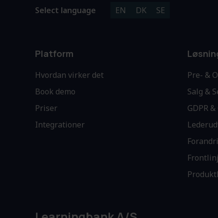
Select language
EN
DK
SE
Platform
Løsnin
Hvordan virker det
Pre- & 
Book demo
Salg & S
Priser
GDPR & 
Integrationer
Lederud
Forandr
Frontli
Produkt
Learningbank A/S