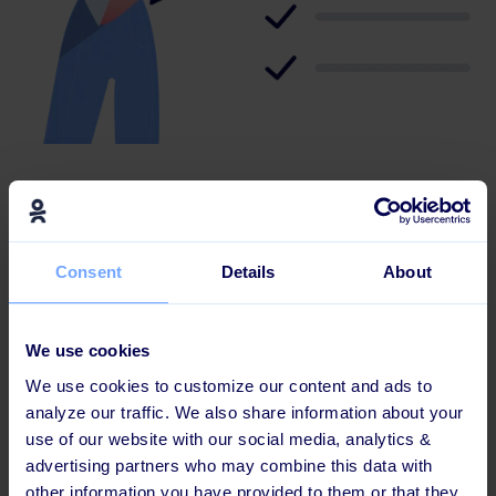
Modulerne i læringsforløbet:
Skab en "hvorfor" video med Learningbank
Consent
Details
About
Udforsk D&I
Udforsk bias
We use cookies
Idéer til at reducere virkningen af bias
We use cookies to customize our content and ads to
Udforsk privilegier
analyze our traffic. We also share information about your
use of our website with our social media, analytics &
Udforsk mikro-adfærd
advertising partners who may combine this data with
Hvordan bliver man allieret
other information you have provided to them or that they