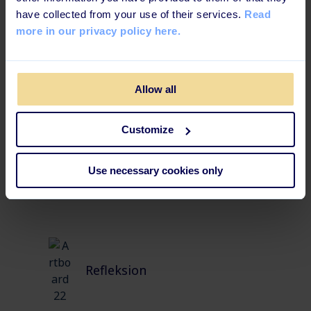
have collected from your use of their services.
Read
Hvad er LGBTQIA+?
more in our privacy policy here.
Allow all
En bedre måde at lære på
Customize
Læringsforløbet er opbygget på en måde, der øger
Use necessary cookies only
engagementet og vidensfastholdelsen for at opnå
størst effekt.
Refleksion