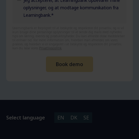
Jeg accepterer, at Learningbank opbevarer mine
oplysninger, og at modtage kommunikation fra
Learningbank.
*
Learningbank er forpligtet til at beskytte og respektere dit privatliv, og vi vil
kun bruge dine personlige oplysninger til at sende dig mails med nyheder,
tips om læring, events og produktnyheder. Du kan afmelde disse meddelelser
til enhver tid. For mere information om, hvordan man afmelder, om vores
praksis, og hvordan vi er engageret i at beskytte og respektere dit privatliv,
kan du læse vores
Privatlivspolitik
.
Select language
EN
DK
SE