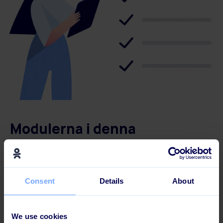
Modulerna i denna
utbildningsväg:
Skapa en "Varför-video" med Learningbank
Consent
Details
About
Utforska mångfald och inkludering
Utforska fördomar Idéer för att minska
effekterna av fördomar
We use cookies