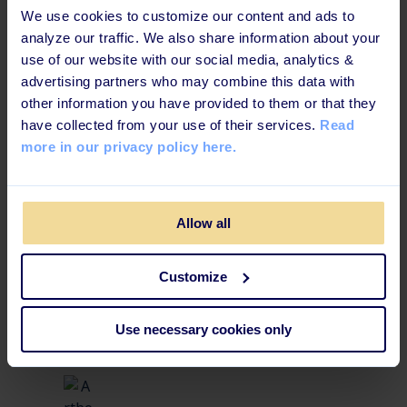
Utforska privilegier
We use cookies to customize our content and ads to
analyze our traffic. We also share information about your
Utforska mikrobeteenden
use of our website with our social media, analytics &
HBTQIA+ Hur du är en allierad
advertising partners who may combine this data with
other information you have provided to them or that they
have collected from your use of their services.
Read
more in our privacy policy here.
Effektiva inlärningstekniker
Allow all
för dagens medarbetare
Customize
Denna utbildningsväg är uppbyggd för att öka
kunskapsbevaringen och säkerställa maximal effekt
.
Use necessary cookies only