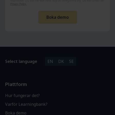
inspiration. Du kan när som helst välja att avregistrera dig. Läs mer under vår
Privacy Policy.
Select language
EN
DK
SE
Plattform
Hur fungerar det?
Varför Learningbank?
Boka demo