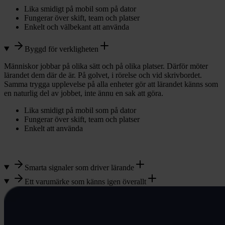
Lika smidigt på mobil som på dator
Fungerar över skift, team och platser
Enkelt och välbekant att använda
Byggd för verkligheten
Människor jobbar på olika sätt och på olika platser. Därför möter
lärandet dem där de är. På golvet, i rörelse och vid skrivbordet.
Samma trygga upplevelse på alla enheter gör att lärandet känns som
en naturlig del av jobbet, inte ännu en sak att göra.
Lika smidigt på mobil som på dator
Fungerar över skift, team och platser
Enkelt att använda
Smarta signaler som driver lärande
Ett varumärke som känns igen överallt
Automatiserade påminnelser som gör lärande till en naturlig del av
arbetsdagen.
Forma Learningbank så att det ser ut och känns som ert varumärke.
Med teman och styling skapar ni en bekant upplevelse och
Öka deltagandet med rätt signal i rätt ögonblick
säkerställer en konsekvent design över team, platser och innehåll.
Håll fokus på det som är viktigast just nu