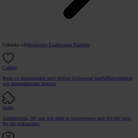
Utforska vår
Workforce Enablement Platform
Culture
Bygg en lärandekultur med stöd av AI-baserad innehållsproduktion
och automatiserade lärresor.
Skills
Administrera, följ upp och stärk de kompetenser som betyder mest
för din verksamhet.