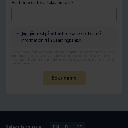
Hur hörde du först talas om oss?
Jag går med på att att bli kontaktad och få
information från Learningbank.
*
Learningbank respekterar din data och integritet. Vi kommer endast använda
din kontaktinformation för att kontakta dig för demo, skicka nyheter och
inspiration. Du kan när som helst välja att avregistrera dig. Läs mer under vår
Privacy Policy.
Select language
EN
DK
SE