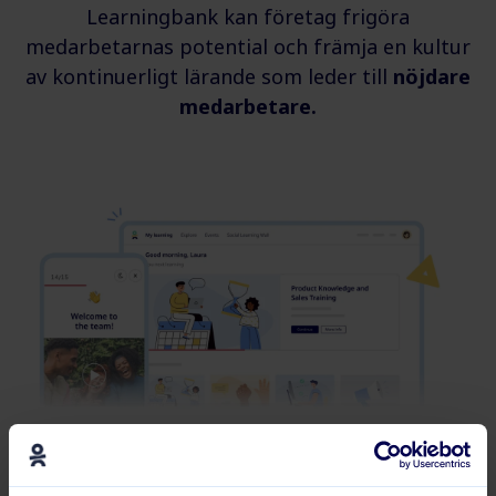
Learningbank kan företag frigöra
medarbetarnas potential och främja en kultur
av kontinuerligt lärande som leder till
nöjdare
medarbetare.