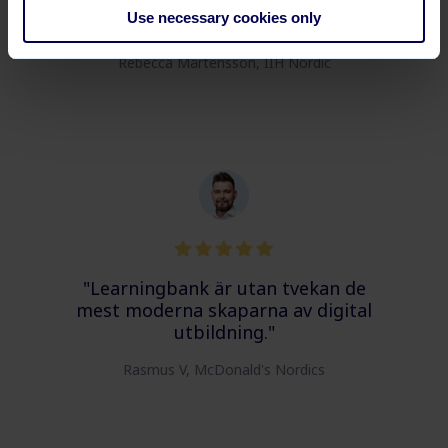
medan det idag tar mig 20-30
Use necessary cookies only
minuter."
Rebecca Mårtensson, IIH Nordic
"Learningbank är utan tvekan de
mest moderna skaparna av digital
utbildning."
Rasmus V, McDonald's Nordics