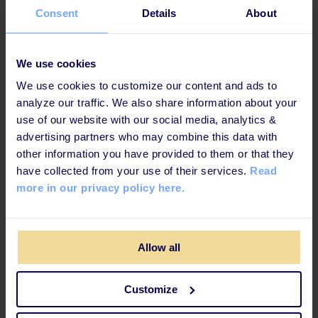
Betrodda av mer än 180+
Consent
Details
About
företag
We use cookies
We use cookies to customize our content and ads to
analyze our traffic. We also share information about your
use of our website with our social media, analytics &
advertising partners who may combine this data with
other information you have provided to them or that they
have collected from your use of their services.
Read
more in our privacy policy here.
Allow all
"Tidigare tog det mig ungefär 2
Customize
timmar att skapa en [kurs]modul,