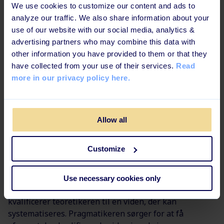
Det er ikke sikkert at det kun er én læringsstil, der
We use cookies to customize our content and ads to
passer til dig. Måske er det en kombination af to med
analyze our traffic. We also share information about your
et snert af en tredje. Det kan forfatteren til dette
use of our website with our social media, analytics &
blogindlæg i hvert fald fortælle, som nemlig selv typisk
advertising partners who may combine this data with
er en kombination af teoretikeren og reflektoren med
other information you have provided to them or that they
et twist af aktivist, for at overholde sine deadlines.
have collected from your use of their services.
Read
more in our privacy policy here.
Uanset hvilken læringsstil, der passer bedst til dig, så
vil der højst sandsynligt være noget, som du skal bruge
hjælp til fra en person med en anden læringsstil, og
omvendt noget du kan hjælpe andre med at opnå.
Allow all
Derfor er der ikke én læringsstil, der er bedre end de
andre, da de mange stile komplementerer hinanden.
Customize
Et eksempel kunne se sådan her ud, hvis man satte
alle fire læringsstile sammen: Reflektoren vil gerne
Use necessary cookies only
indsamle en masse erfaringer og idéer, og alt det
kvalificerer teoretikeren til en viden, der kan
systematiseres. Pragmatikeren sørger for at få