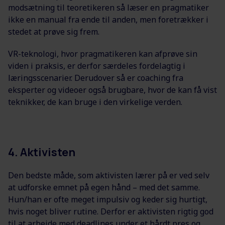
modsætning til teoretikeren så læser en pragmatiker
ikke en manual fra ende til anden, men foretrækker i
stedet at prøve sig frem.
VR-teknologi, hvor pragmatikeren kan afprøve sin
viden i praksis, er derfor særdeles fordelagtig i
læringsscenarier. Derudover så er coaching fra
eksperter og videoer også brugbare, hvor de kan få vist
teknikker, de kan bruge i den virkelige verden.
4. Aktivisten
Den bedste måde, som aktivisten lærer på er ved selv
at udforske emnet på egen hånd – med det samme.
Hun/han er ofte meget impulsiv og keder sig hurtigt,
hvis noget bliver rutine. Derfor er aktivisten rigtig god
til at arbejde med deadlines under et hårdt pres og