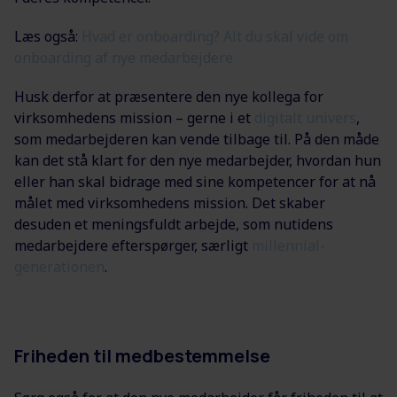
Læs også:
Hvad er onboarding? Alt du skal vide om
onboarding af nye medarbejdere
Husk derfor at præsentere den nye kollega for
virksomhedens mission – gerne i et
digitalt univers
,
som medarbejderen kan vende tilbage til. På den måde
kan det stå klart for den nye medarbejder, hvordan hun
eller han skal bidrage med sine kompetencer for at nå
målet med virksomhedens mission. Det skaber
desuden et meningsfuldt arbejde, som nutidens
medarbejdere efterspørger, særligt
millennial-
generationen
.
Friheden til medbestemmelse