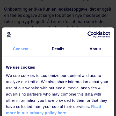
Onboarding er ikke kun en ledelsesopgave, det er også
en fælles opgave at sørge for, at den nye medarbejder
føler sig tryg. Et godt råd er derfor, at man som leder
sender en mail rundt til alle medarbejdere, hvor man
fortæller, at der er en ny medarbejder, der starter, så
lederen kan sikre, at alle medarbejdere er med til at
løfte onboarding-opgaven. De andre medarbejdere er
Consent
Details
About
nemlig med til at skabe den sociale setting, og hvis de
ikke er imødekommende, vil der aldrig blive skabt en
tryghed for den nye.
We use cookies
We use cookies to customize our content and ads to
Få eksisterende medarbejdere med
analyze our traffic. We also share information about your
use of our website with our social media, analytics &
Husk desuden at få de eksisterende medarbejdere til
advertising partners who may combine this data with
at forstå formålet med onboardingen. For selvom det
other information you have provided to them or that they
optimerer trivslen at blive taget godt imod, er det
have collected from your use of their services.
Read
samtidigt vigtigt at få medarbejderne til at forstå, at
more in our privacy policy here.