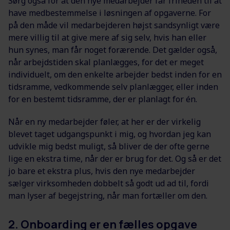
Sørg også for at den nye medarbejder får friheden til at
have medbestemmelse i løsningen af opgaverne. For
på den måde vil medarbejderen højst sandsynligt være
mere villig til at give mere af sig selv, hvis han eller
hun synes, man får noget forærende. Det gælder også,
når arbejdstiden skal planlægges, for det er meget
individuelt, om den enkelte arbejder bedst inden for en
tidsramme, vedkommende selv planlægger, eller inden
for en bestemt tidsramme, der er planlagt for én.
Når en ny medarbejder føler, at her er der virkelig
blevet taget udgangspunkt i mig, og hvordan jeg kan
udvikle mig bedst muligt, så bliver de der ofte gerne
lige en ekstra time, når der er brug for det. Og så er det
jo bare et ekstra plus, hvis den nye medarbejder
sælger virksomheden dobbelt så godt ud ad til, fordi
man lyser af begejstring, når man fortæller om den.
2. Onboarding er en fælles opgave