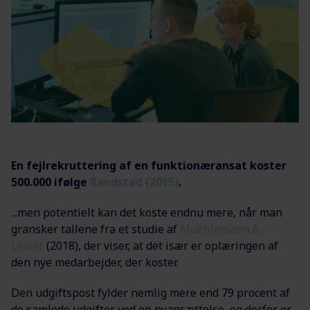
En fejlrekruttering af en funktionæransat koster
500.000 ifølge
Randstad (2015)
.
...men potentielt kan det koste endnu mere, når man
gransker tallene fra et studie af
Muehlemann &
Leiser
(2018), der viser, at det især er oplæringen af
den nye medarbejder, der koster.
Den udgiftspost fylder nemlig mere end 79 procent af
de samlede udgifter ved en nyansættelse, og derfor er