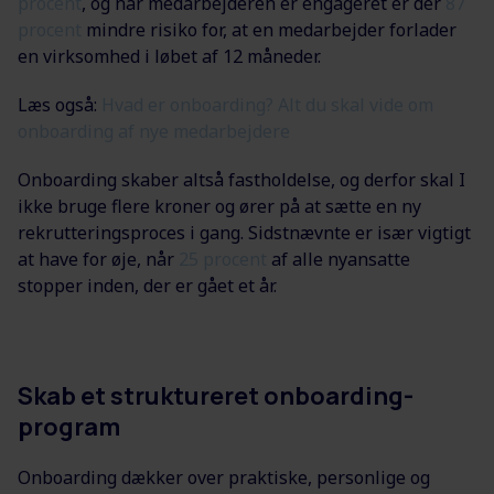
procent
, og når medarbejderen er engageret er der
87
procent
mindre risiko for, at en medarbejder forlader
en virksomhed i løbet af 12 måneder.
Læs også:
Hvad er onboarding? Alt du skal vide om
onboarding af nye medarbejdere
Onboarding skaber altså fastholdelse, og derfor skal I
ikke bruge flere kroner og ører på at sætte en ny
rekrutteringsproces i gang. Sidstnævnte er især vigtigt
at have for øje, når
25 procent
af alle nyansatte
stopper inden, der er gået et år.
Skab et struktureret onboarding-
program
Onboarding dækker over praktiske, personlige og