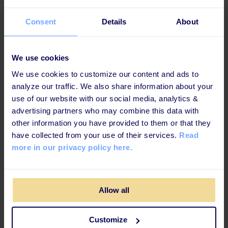
så kan der gå vigtig viden tabt undervejs. Og vores
Consent
Details
About
SIA’s var heller ikke begejstrede ved tanken om at
skulle agere eksperter i forhandlingsteknik. Nu har vi
fået skabt noget suverænt og levende indhold på fire
We use cookies
sprog i højeste kvalitet, som via Learningbank
rammer direkte ud til målgruppen,“
siger Marianne.
We use cookies to customize our content and ads to
analyze our traffic. We also share information about your
use of our website with our social media, analytics &
Key takeaways
advertising partners who may combine this data with
other information you have provided to them or that they
Styrker medarbejdernes forhandlingsevner
have collected from your use of their services.
Read
Skaber værdi for banken og erhvervskunder
more in our privacy policy here.
Nemt at følge op på læringen
Skaber førsteklasses læringsindhold
Allow all
Nemmere at ramme målgruppen
Bruger både færdiglavet indhold og skaber selv
Customize