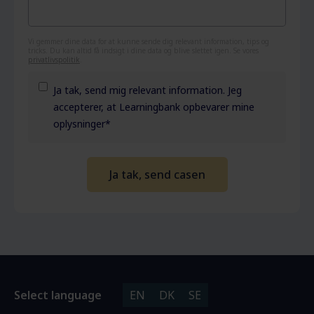
Vi gemmer dine data for at kunne sende dig relevant information, tips og
tricks. Du kan altid få indsigt i dine data og blive slettet igen. Se vores
privatlivspolitik
.
Ja tak, send mig relevant information. Jeg
accepterer, at Learningbank opbevarer mine
oplysninger
*
Select language
EN
DK
SE