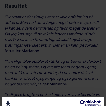
Resultat
”Normalt er det rigtig svært at lave opfølgning på
adfærd. Men nu kan vi følge meget tættere op, fordi
vi kan se, hvem der træner, og hvor meget de træner.
Og jeg kan sige til de lokale ledere i landene: ’Godt,
hvis I vil have en forandring, så skal I også bruge
træningsmaterialet aktivt.’ Det er en kæmpe fordel,”
fortæller Marianne.
“Aim High blev etableret i 2013 og er blevet skalerbart
på en helt ny måde. Og mit lille team er godt i gang
med at få nye interne kunder, da de andre dele af
banken er blevet nysgerrige og også gerne vil prøve
noget tilsvarende,”
siger Marianne.
“Tidligere brugte vi en kaskade, hvor vi forberedte en
masse slides til vores SIA (Strategy Implementation
Agents). Men uanset hvor meget man anstrenger sig,