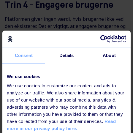
Trin 4 - Engagere brugerne
Platformen giver ingen værdi, hvis brugerne ikke ved
den eksisterer. Det er vigtigt, at engagere brugerne og
få dem til at "adoptere" platformen. Det er nemlig
nøglen til succes med Learning Lifecycle Platformen. Vi
laver en workshop sammen, så du kan få alle brugerne
med ombord.
Consent
Details
About
Nogle af emnerne i
workshoppen er:
We use cookies
Målgruppeanal
We use cookies to customize our content and ads to
yse
analyze our traffic. We also share information about your
Markedføring
use of our website with our social media, analytics &
til målgruppen
advertising partners who may combine this data with
other information you have provided to them or that they
At skabe en
have collected from your use of their services.
Read
læringsstrategi
more in our privacy policy here.