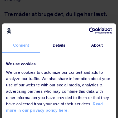
Tre måder at bruge det, du lige har læst:
Hold alle træningsvideo’er korte.
Fem til ti minutter er optimalt.
Consent
Details
About
Forkort dine tekster en ekstra
gang, når du er færdig med at skrive.
We use cookies
(Eller endnu bedre: Få en anden til at
We use cookies to customize our content and ads to
analyze our traffic. We also share information about your
gøre det for dig. En, som har friske
use of our website with our social media, analytics &
advertising partners who may combine this data with
øjne på indholdet.)
other information you have provided to them or that they
have collected from your use of their services.
Read
Tilføj en kort quiz til alle moduler.
more in our privacy policy here.