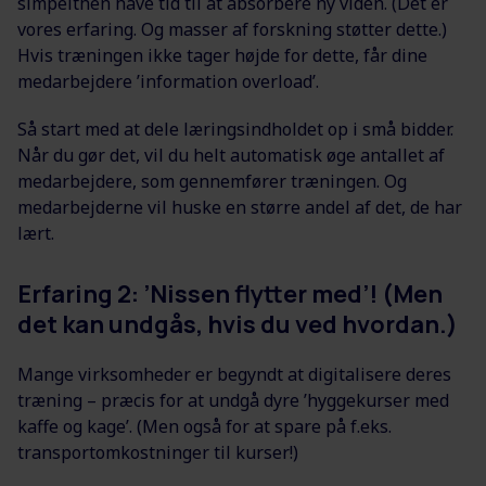
simpelthen have tid til at absorbere ny viden. (Det er
vores erfaring. Og masser af forskning støtter dette.)
Hvis træningen ikke tager højde for dette, får dine
medarbejdere ’information overload’.
Så start med at dele læringsindholdet op i små bidder.
Når du gør det, vil du helt automatisk øge antallet af
medarbejdere, som gennemfører træningen. Og
medarbejderne vil huske en større andel af det, de har
lært.
Erfaring 2: ’Nissen flytter med’! (Men
det kan undgås, hvis du ved hvordan.)
Mange virksomheder er begyndt at digitalisere deres
træning – præcis for at undgå dyre ’hyggekurser med
kaffe og kage’. (Men også for at spare på f.eks.
transportomkostninger til kurser!)