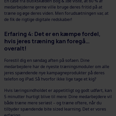
En case fra butikskæden Bog & Idé viste, at 60 % af
medarbejderne gerne ville bruge deres fritid på at
træne og øge deres viden. Men forudsætningen var, at
de fik de rigtige digitale redskaber!
Erfaring 4: Det er en kæmpe fordel,
hvis jeres træning kan foregå…
overalt!
Forestil dig en søndag aften på sofaen. Dine
medarbejdere har de nyeste træningsmoduler om alle
jeres spændende nye kampagneprodukter på deres
telefon og iPad. Så hvorfor ikke lige tage et kig?
Hvis læringsindholdet er appetitligt og godt udført, kan
5 minutter hurtigt blive til mere: Dine medarbejdere vil
både træne mere seriøst – og træne oftere, når du
tilbyder spændende bite sized learning. Det er vores
erfaring.