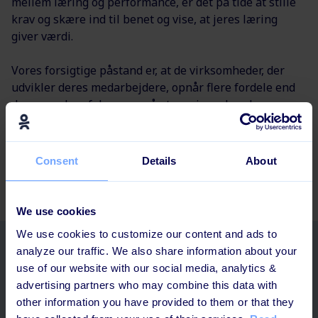
mellem læring og performance, er det på tide at stille
krav og skære ind til benet og vise, at jeres læring
giver værdi.
Vores forsigtige påstand er, at de virksomheder, der
udvikler deres medarbejdere, opnår flere fordele end
dem, som kun fokuserer på at servicere kunderne,
hvilket selvfølgelig også er vigtigt. (Men det ene
forudsætter det andet.)
Consent
Details
About
We use cookies
We use cookies to customize our content and ads to
analyze our traffic. We also share information about your
Relaterede artikler
use of our website with our social media, analytics &
advertising partners who may combine this data with
other information you have provided to them or that they