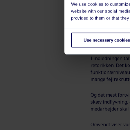
We use cookies to customize 
website with our social medi
provided to them or that they
Du skal i øvrigt 
tilpasses løbende.
Use necessary cookies
Digital o
I indledningen tal
retorikken. Det k
funktionærniveau i
mange fejlrekrutter
Og det mest fortvi
skæv indflyvning, 
medarbejder skal 
Omvendt viser vor