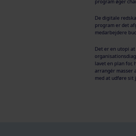
program øger chan
De digitale redska
program er det afg
medarbejdere bu
Det er en utopi a
organisationsdiag
lavet en plan for
arrangér masser a
med at udføre sit 