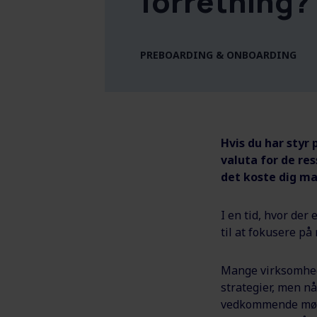
forretning?
PREBOARDING & ONBOARDING
Hvis du har styr
valuta for de res
det koste dig ma
I en tid, hvor der
til at fokusere på
Mange virksomhed
strategier, men n
vedkommende møder