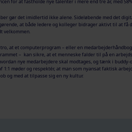
cen for at fastholde nye talenter i mere end tre år, med 58%
ber gør det imidlertid ikke alene. Sideløbende med det digi
ørende, at både ledere og kolleger bidrager aktivt til at få 
dt velkommen.
t tro, at et computerprogram – eller en medarbejderhåndbog
rammet – kan sikre, at et menneske falder til på en arbejds
, hvordan nye medarbejdere skal modtages, og tænk i buddy-o
f 1:1 møder og respektér, at man som nyansat faktisk arbej
job og med at tilpasse sig en ny kultur.