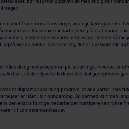
køleskabet, bør du gribe opgaven an med et digitalt onboa
 årsager.
 tiden løbet fra informationstunge, analoge læringsforløb, 
ndbogen skal klæde nye medarbejdere på til at kunne navi
Nyankomne, motiverede medarbejdere vil gerne lære så meg
, og så bør du kunne levere læring, der er tidssvarende og 
er både du og medarbejderen på, at læringsuniverset er effe
skalérbart, så den dybe tallerken ikke skal genopfindes gan
sikrer et digitalt onboarding-program, at alle parter hele ti
arbejder er nået i sin onboarding. Og dermed kan “den lan
ens den ekstra hurtige medarbejder hurtigere kan rykke fr
 svarer til kompetenceniveauet.