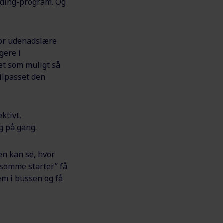
rding-program. Og
hvor udenadslære
gere i
et som muligt så
tilpasset den
ktivt,
g på gang.
den kan se, hvor
gsomme starter” få
em i bussen og få