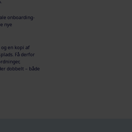
.
tale onboarding-
de nye
 og en kopi af
plads. Få derfor
rdninger,
der dobbelt – både