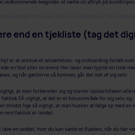
 at vedkommende begynder at sætte sit aftryk på bundlinjen.
 onboarding? Alt du skal vide om onboarding af nye medarb
e end en tjekliste (tag det dig
 fejl er at anskue et ansættelses- og onboarding-forløb som
erede en fest eller en event: Her laver man typisk en liste m
løses, og når gæsterne så kommer, går det nok af sig selv.
vigtigt, at man forbereder sig og starter opstartsfasen aller
 faktisk SÅ vigtigt, at det er et fokusområde for sig selv, og
 det mindst lige så vigtigt, at man husker at følge op med en 
 rent faktisk er landet.
t lave en seddel, hvor du kan sætte et flueben, når du har 