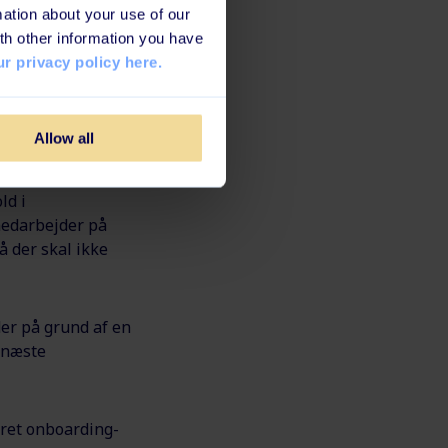
ation about your use of our
th other information you have
r privacy policy here.
e, som skal
te.
Allow all
ld i
medarbejder på
å der skal ikke
der på grund af en
n næste
eret onboarding-