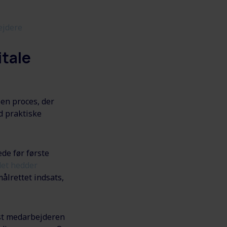
ejdere
itale
 en proces, der
ed praktiske
ede før første
det hedder
målrettet indsats,
vist medarbejderen