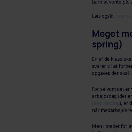
bare at vente på,
Læs også:
Hvad er
Meget mer
spring)
En af de klassiske
svarer til at forb
opgaver, der skal 
For selvom det er 
arbejdsdag (det er
preboarding
), er
når medarbejderen
Men i stedet for a