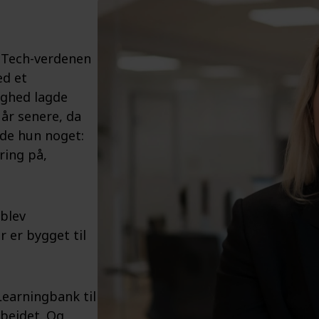
EdTech-verdenen
ed et
ighed lagde
 år senere, da
de hun noget:
ing på,
 blev
 er bygget til
earningbank til
rbejdet. Og