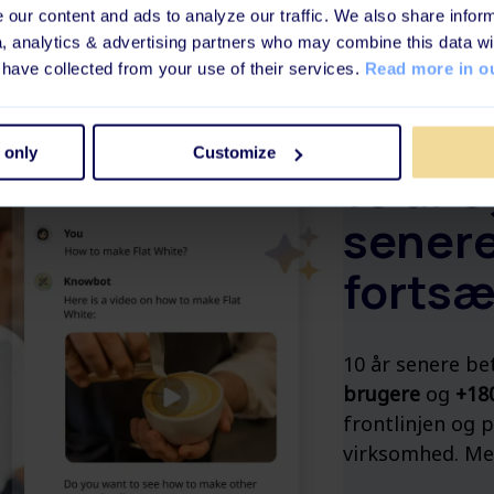
our content and ads to analyze our traffic. We also share inform
a, analytics & advertising partners who may combine this data wi
 have collected from your use of their services.
Read more in ou
 only
Customize
10 år 
senere
fortsæ
10 år senere be
brugere
og
+18
frontlinjen og p
virksomhed. Me