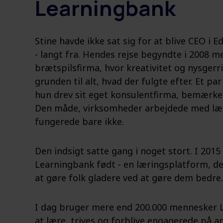
Learningbank
Stine havde ikke sat sig for at blive CEO i 
- langt fra. Hendes rejse begyndte i 2008 m
brætspilsfirma, hvor kreativitet og nysgerr
grunden til alt, hvad der fulgte efter. Et par
hun drev sit eget konsulentfirma, bemærke
Den måde, virksomheder arbejdede med lær
fungerede bare ikke.
Den indsigt satte gang i noget stort. I 2015
Learningbank født - en læringsplatform, der
at gøre folk gladere ved at gøre dem bedre.
I dag bruger mere end 200.000 mennesker L
at lære, trives og forblive engagerede på a