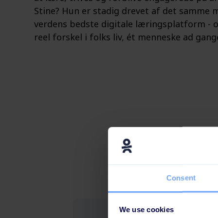
Stine? Hun er stadig drevet af det samme 
verdens bedste digitale læringsplatform - 
reel forskel i folks liv, ét menneske ad gang
Consent
We use cookies