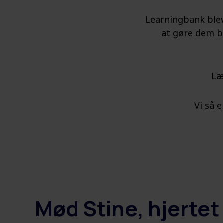
Learningbank blev
at gøre dem be
Læ
Vi så 
Mød Stine, hjertet