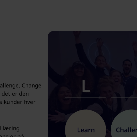
hallenge, Change
 det er den
s kunder hver
d læring.
ene er på.