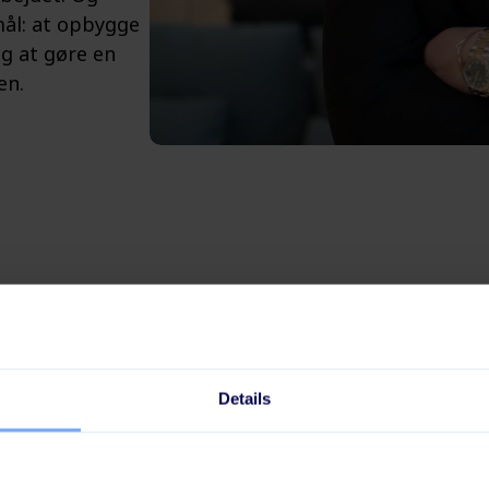
mål: at opbygge
og at gøre en
en.
Details