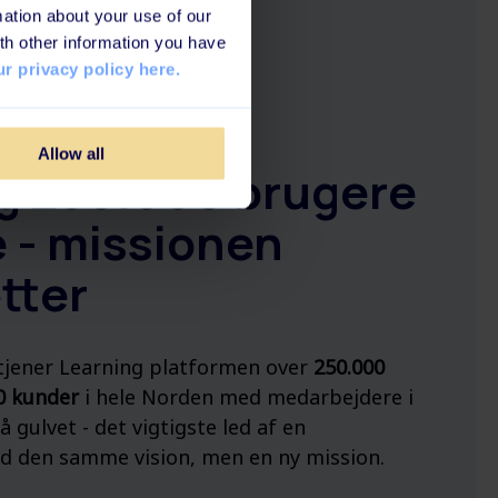
ation about your use of our
th other information you have
r privacy policy here.
Allow all
og 250.000 brugere
 - missionen
tter
tjener Learning platformen over
250.000
0 kunder
i hele Norden med medarbejdere i
å gulvet - det vigtigste led af en
d den samme vision, men en ny mission.