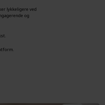
er lykkeligere ved
uengagerende og
st.
atform.