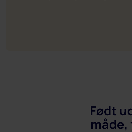
– dér hvor arbejdet udføres.
Se alle kundecases >
Se oversigt af platformen >
Født ud
måde, 