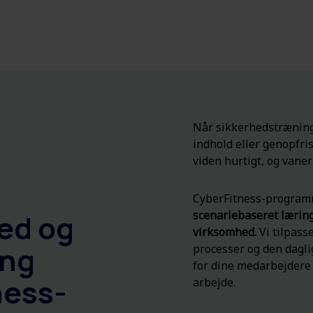
Når sikkerhedstræning
indhold eller genopfri
viden hurtigt, og vaner
CyberFitness-program
ed og
scenariebaseret læring
virksomhed.
Vi tilpass
ing
processer og den daglig
for dine medarbejdere 
ness-
arbejde.