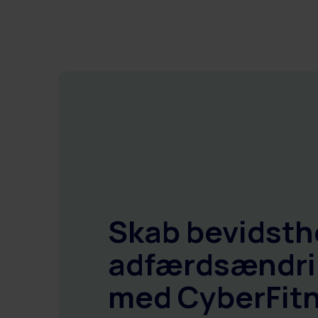
Skab bevidsth
adfærdsændr
med CyberFit