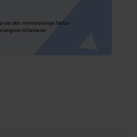
ta var den menneskelige faktor
berangreb-tilfældene.