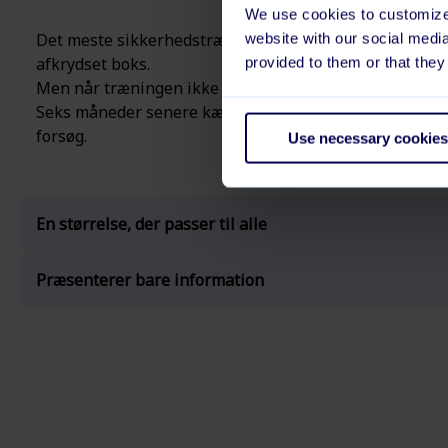
We use cookies to customize 
Det meste sikkerhedstræning sker en gang om året. En
website with our social medi
afkrydset boks.
provided to them or that they
Men når træningen ikke er løbende eller engagerende, 
Seks måneder senere kæmper mange medarbejdere stad
forsøg.
Use necessary cookies
En størrelse, der passer til alle
Præsenterer bare information