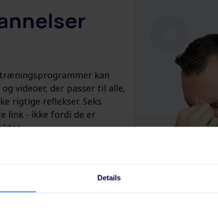
annelser
ste træningsprogrammer kan
g videoer, der passer til alle,
 rigtige reflekser. Seks
 link - ikke fordi de er
nkter.
Details