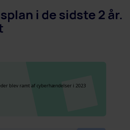
lan i de sidste 2 år.
t
der blev ramt af cyberhændelser i 2023