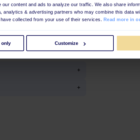
our content and ads to analyze our traffic. We also share inform
 hurtig genopfriskning og en
a, analytics & advertising partners who may combine this data wi
 have collected from your use of their services.
Read more in ou
glemmer folk det hurtigt.
ig med at spotte et phishing-
 only
Customize