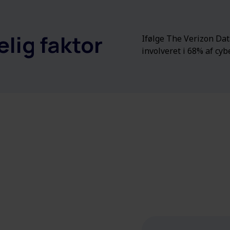
ig faktor
Ifølge The Verizon Da
involveret i 68% af cy