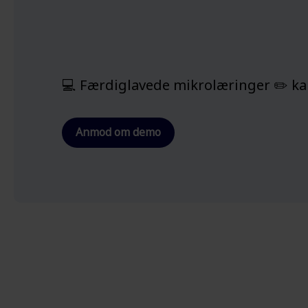
– dér hvor arbejdet udføres.
Se alle kundecases >
Se oversigt af platformen >
💻 Færdiglavede mikrolæringer ✏️ kan
Anmod om demo