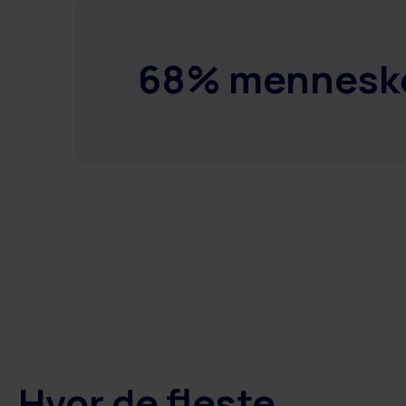
68% menneskel
Hvor de fleste