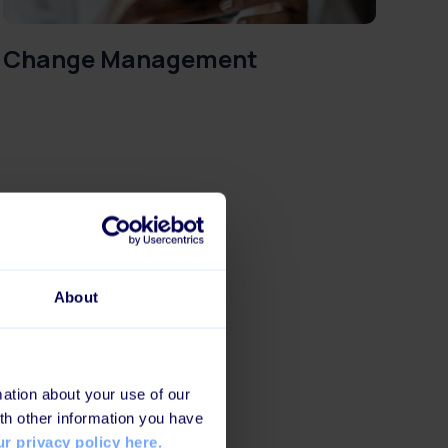
Change Management
About
ation about your use of our
th other information you have
r privacy policy here.