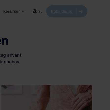
Resurser
Boka demo
SE
en
tag använt
ika behov.