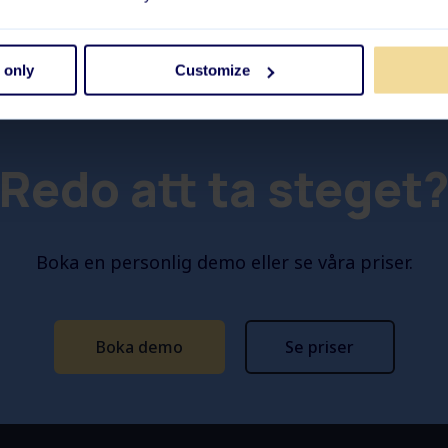
 only
Customize
Redo att ta steget
Boka en personlig demo eller se våra priser.
Boka demo
Se priser