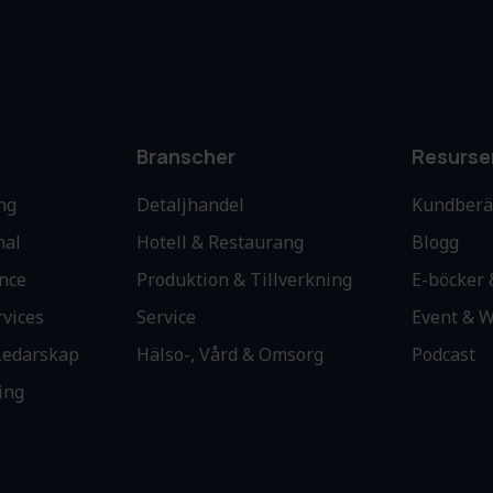
Branscher
Resurse
ng
Detaljhandel
Kundberä
nal
Hotell & Restaurang
Blogg
nce
Produktion & Tillverkning
E-böcker 
rvices
Service
Event & 
edarskap
Hälso-, Vård & Omsorg
Podcast
ing