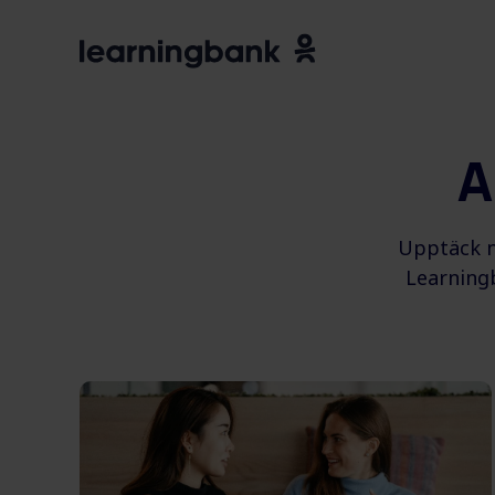
A
Upptäck n
Learningb