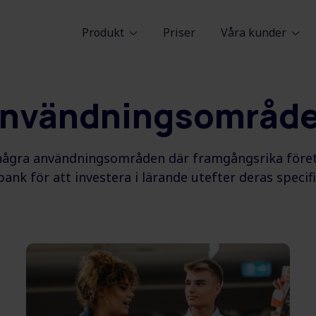
Produkt
Priser
Våra kunder
nvändningsområd
ågra användningsområden där framgångsrika före
ank för att investera i lärande utefter deras specif