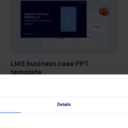
LMS business case PPT
template
Se alla mallar & verktyg
Details