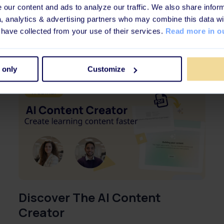
our content and ads to analyze our traffic. We also share inform
a, analytics & advertising partners who may combine this data wi
🗓️ Webinars
 have collected from your use of their services.
Read more in ou
 only
Customize
Discover The AI Content
Creator