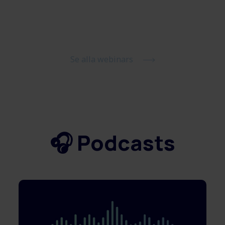
Se alla webinars
🎧 Podcasts