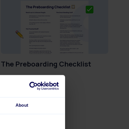
The Preboarding Checklist
About