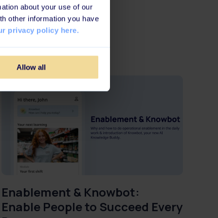
ation about your use of our
th other information you have
r privacy policy here.
Allow all
Enablement & Knowbot:
Enable People to Succeed Every