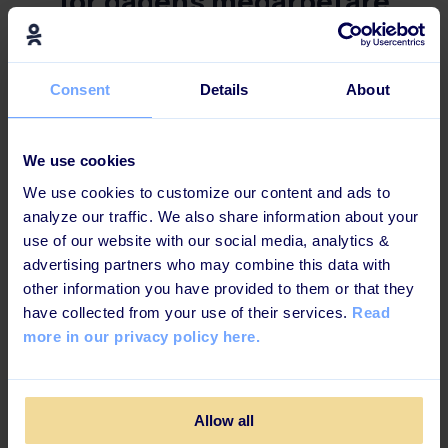
för dagens medarbetare
Denna utbildningsväg är uppbyggd för att öka
kunskapsbevaringen och säkerställa maximal effekt
.
Consent
Details
About
We use cookies
Scenarier från verkliga
We use cookies to customize our content and ads to
beslutsfattande
analyze our traffic. We also share information about your
use of our website with our social media, analytics &
advertising partners who may combine this data with
other information you have provided to them or that they
have collected from your use of their services.
Read
more in our privacy policy here.
Storytelling - ett universum
för superhjältar
Allow all