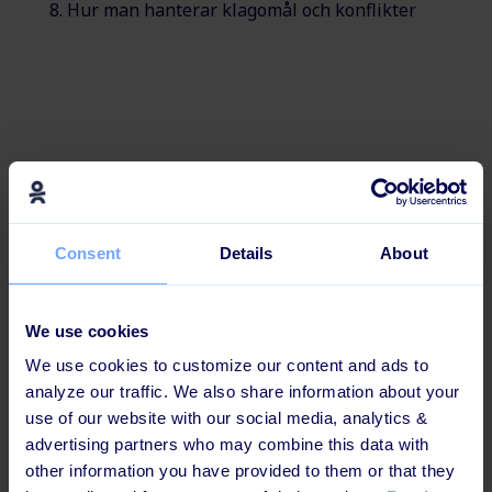
Hur man hanterar klagomål och konflikter
Effektiva inlärningstekniker
för dagens medarbetare
Consent
Details
About
Denna utbildningsväg är uppbyggd för att öka
kunskapsbevaringen och säkerställa maximal effekt
.
We use cookies
We use cookies to customize our content and ads to
analyze our traffic. We also share information about your
Gamification
use of our website with our social media, analytics &
advertising partners who may combine this data with
other information you have provided to them or that they