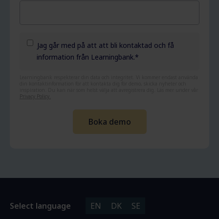
Jag går med på att att bli kontaktad och få
information från Learningbank.
*
Learningbank respekterar din data och integritet. Vi kommer endast använda
din kontaktinformation för att kontakta dig för demo, skicka nyheter och
inspiration. Du kan när som helst välja att avregistrera dig. Läs mer under vår
Privacy Policy.
Select language
EN
DK
SE