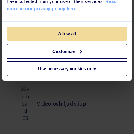
have collected from your use of their services.
Read
more in our privacy policy here.
Allow all
Exempel och scenarier från
verkliga livet
Customize
Use necessary cookies only
Video och ljudklipp