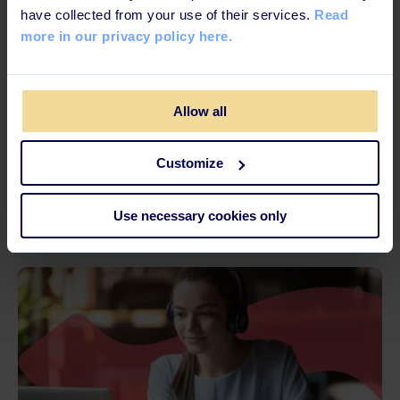
have collected from your use of their services.
Read
more in our privacy policy here.
Allow all
2 MINUTTERS LÆSNING
Customize
E-læring kræver strategisk forarbejde
Use necessary cookies only