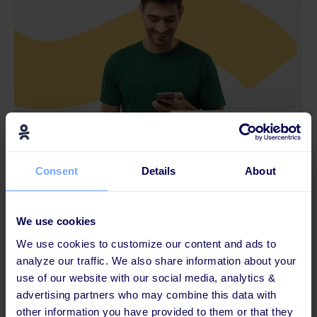
2 MINUTTERS LÆSNING
Pareto Princippet til digital læring: Tør du
Consent
Details
About
vælge fra?
We use cookies
We use cookies to customize our content and ads to
analyze our traffic. We also share information about your
use of our website with our social media, analytics &
advertising partners who may combine this data with
other information you have provided to them or that they