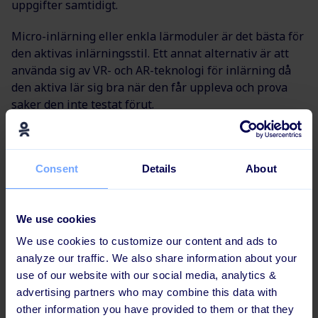
uppgifter samtidigt.
Micro-inlärning eller enkla lärmoduler är det bästa för
den aktivas inlärningsstil. Ett annat alternativ är att
använda sig av VR- och AR-teknologi för inlärning då
den aktiva lär sig bra när den får uppleva och prova
saker den inte testat förut.
Consent
Details
About
We use cookies
We use cookies to customize our content and ads to
analyze our traffic. We also share information about your
use of our website with our social media, analytics &
advertising partners who may combine this data with
other information you have provided to them or that they