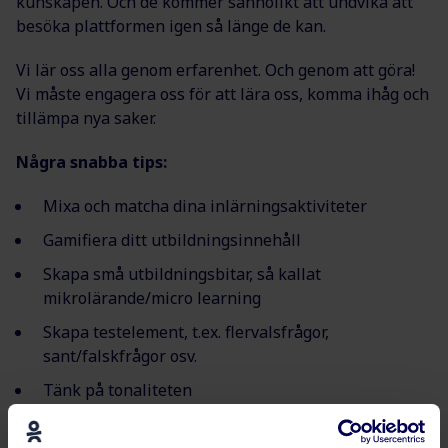
kunskapen. Och de kommer sannolikt att undvika att
besöka plattformen igen så länge de kan.
Vi lär oss alla genom erfarenhet. Och genom att göra!
Vi måste engagera oss för att lära oss, komma ihåg och
tillämpa nya saker.
Några snabba tips:
Mixa och matcha dina inlärningsaktiviteter
Gamifiera ditt utbildningsinnehåll
Skapa små utbildningsbitar, så kallat
mikrolärande/micro learning
Skapa testelement, t.ex. flervalsfrågor,
sant/falskfrågor osv.
Tänk på tonaliteten
Använd grafiska och visuella element och använd