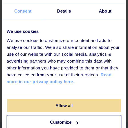
det konsekvent genom hela materialet
Testa utbildningsinnehållet innan du lanserar det
Consent
Details
About
Värva in
fysiska utbildningsmoment i det digitala
We use cookies
We use cookies to customize our content and ads to
analyze our traffic. We also share information about your
6) Börja om på steg 1 igen
use of our website with our social media, analytics &
advertising partners who may combine this data with
other information you have provided to them or that they
Ovanstående steg bör utföras kontinuerligt. Fortsätt
have collected from your use of their services.
Read
utveckla och fylla på er plattform och fortsätt att
more in our privacy policy here.
påminna, kommunicera och involvera era användare.
Varje litet steg bidrar till att stärka den lärandekultur
ni håller på att bygga upp!
Allow all
Customize