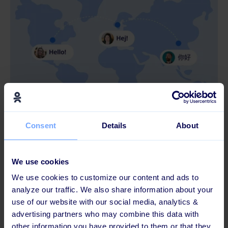
5 MINUTERS LÄSNING
4 tips för utbildning med en flerspråkig
Consent
Details
About
personalstyrka
We use cookies
We use cookies to customize our content and ads to
analyze our traffic. We also share information about your
use of our website with our social media, analytics &
advertising partners who may combine this data with
other information you have provided to them or that they