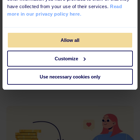
have collected from your use of their services.
Read
more in our privacy policy here.
Allow all
6 MINUTERS LÄSNING
Customize
Skapa personalutbildning snabbare med
AI: Så gör du
Use necessary cookies only