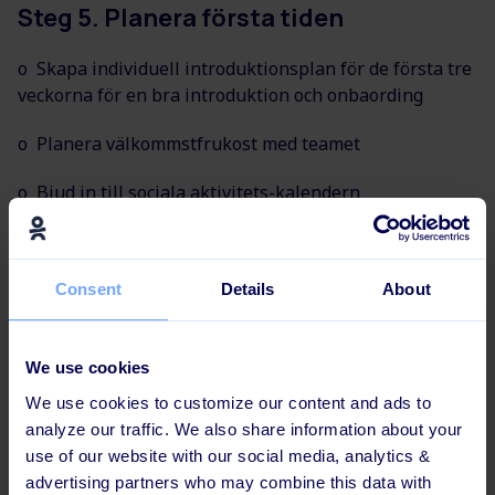
Steg 5. Planera första tiden
o Skapa individuell introduktionsplan för de första tre
veckorna för en bra introduktion och onbaording
o Planera välkommstfrukost med teamet
o Bjud in till sociala aktivitets-kalendern
o Se till att skrivbord, stol, skärm, välkommst-skylt,
anteckningsblock, pennor etc finns på plats
Consent
Details
About
Vikten av en bra
introduktionsplan
We use cookies
We use cookies to customize our content and ads to
När vi känner oss trygga presterar vi bättre. På
analyze our traffic. We also share information about your
Learningbank skapar vi därför alltid en individuell
use of our website with our social media, analytics &
plan för den nyanställdas introduktion. De första tre
advertising partners who may combine this data with