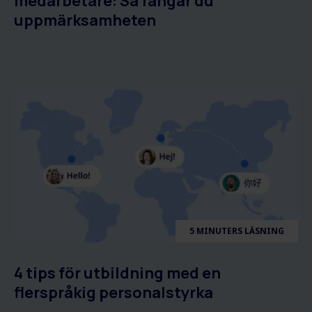
medarbetare: Så fångar du
uppmärksamheten
5 MINUTERS LÄSNING
4 tips för utbildning med en
flerspråkig personalstyrka