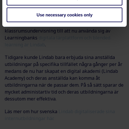
Ta till vara på det bra i klassrumsundervisningen och
det bästa av det flexibla och digitala utbildningarna.
Use necessary cookies only
Ett lyckat exempel på ett företag som gått från 100%
klassrumsundervisning till att nu använda sig av
Learningbanks
digitala lärplattform och blended
learning är Lindab
.
Tidigare kunde Lindab bara erbjuda sina anställda
utbildningar på specifika tillfället några gånger per år
medans de nu har skapat en digital akademi (Lindab
Academy) och deras anställda kan komma åt
utbildningarna när de passar dem. På så sätt sparar de
mycket administartiv tid och deras utbildningarna är
dessutom mer effektiva.
Läs mer om hur svenska
Lindab digitaliserade sina
internutbildningar här.