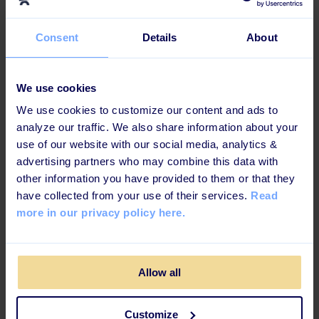
era anställdas mobiler.
Consent
Details
About
Det kan låta simpelt men ju färre steg det finns för era
anställda att komma åt utbildningarna, ju större chans
är det att de också görs. Att kunna integrera er
We use cookies
lärplattform med
andra plattformar och program ni
We use cookies to customize our content and ads to
redan använder och utnyttja Singel Sign On (SSO)
är ett
analyze our traffic. We also share information about your
bra sätt att ge smidig tillgång till era utbildningar och
use of our website with our social media, analytics &
öka slutförandet av dem.
advertising partners who may combine this data with
other information you have provided to them or that they
Blended Learning: En flexibel
have collected from your use of their services.
Read
undervisningsform
more in our privacy policy here.
Som nämt tidigare så är vi inte emot
klassrumsundervisning. På många sätt kan det vara
Allow all
bra, speciellt om det blandas upp med det digitala i så
kallad
Blended Learning, eller flerformsundervisning.
Customize