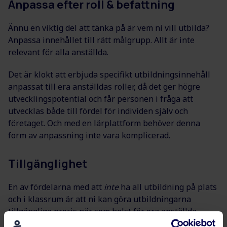
Anpassa efter roll & befattning
Ännu en viktig del att tänka på är vem ni vill utbilda?
Anpassa innehållet till rätt målgrupp. Allt är inte
relevant för alla anställda.
Det är klokt att erbjuda specifikt utbildningsinnehåll
anpassat till era anställdas roller, då det ger högre
utvecklingspotential och får personen i fråga att
utvecklas både till fördel för individen själv och
företaget. Och med en lärplattform behöver denna
form av anpassning inte vara komplicerad.
Tillgänglighet
En av fördelarna med att
inte
ha all utbildning på plats
och i klassrum är att ni kan göra utbildningarna
tillgängliga precis när som helst för era anställda.
Försäkra er om att era digitala utbildningar kan nås via