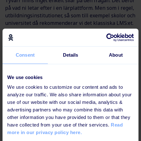
Tyvärr finns inget enkelt svar på den frågan. Det beror
på vad ni letar efter i en lärplattform. Men som i regel,
utbildningsinstitutioner, så som till exempel skolor och
universitet då rekommenderar vi det klassiska LMS:et.
Valet av lärplattform beror också på er personalstyrka,
vilken utbildningsstrategi och vilka interna resurser ni
har. Tänk efter: Vad behöver ni? Utforska
Consent
Details
About
möjligheterna och hitta de funktioner som säkerställer
er framgång. Är ni ett företag som växer eller har över
50 medarbetare? Då skulle LLP kunna vara värt att
We use cookies
spana lite närmre på.
We use cookies to customize our content and ads to
analyze our traffic. We also share information about your
Se videon nedan för att få lite större förståelse för vad
use of our website with our social media, analytics &
en LLP är och vad du kan göra med det.
advertising partners who may combine this data with
other information you have provided to them or that they
have collected from your use of their services.
Read
more in our privacy policy here.