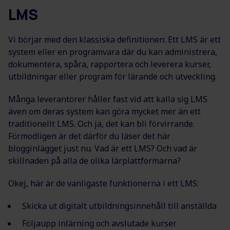
LMS
Vi börjar med den klassiska definitionen: Ett LMS är ett
system eller en programvara där du kan administrera,
dokumentera, spåra, rapportera och leverera kurser,
utbildning
ar
eller
program för lärande och utveckling.
M
ånga leverantörer håller fast vid
att kalla sig
LMS
även om deras system
kan göra
mycket
mer än ett
traditionellt LMS. Och
ja, det kan bli förvirrande.
F
örmodligen
är det
därför du läser det här
blogginlägget just nu.
Vad är e
tt LMS?
Och vad är
skillnaden på alla de olika lärplattformarna?
Okej, här är de vanligaste funktionerna i ett LMS:
Skicka ut digitalt utbildningsinnehåll till anställda
Följaupp inlärning och avslutade kurser