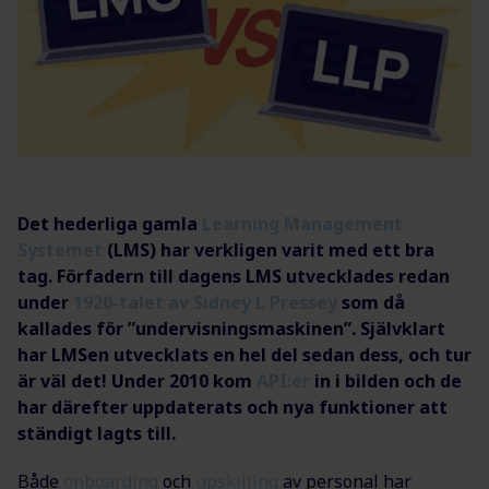
Det hederliga gamla
Learning Management
Systemet
(LMS) har verkligen varit med ett bra
tag. Förfadern till dagens LMS utvecklades redan
under
1920-talet av Sidney L Pressey
som då
kallades för ”undervisningsmaskinen”. Självklart
har LMSen utvecklats en hel del sedan dess, och tur
är väl det! Under 2010 kom
API:er
in i bilden och de
har därefter uppdaterats och nya funktioner att
ständigt lagts till.
Både
onboarding
och
upskilling
av personal har