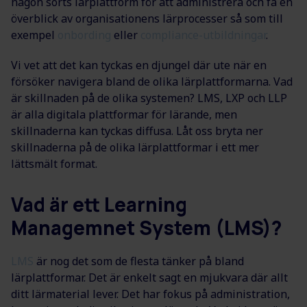
någon sorts lärplattform för att administrera och få en
överblick av organisationens lärprocesser så som till
exempel
onbording
eller
compliance-utbildningar
.
Vi vet att det kan tyckas en djungel där ute när en
försöker navigera bland de olika lärplattformarna. Vad
är skillnaden på de olika systemen? LMS, LXP och LLP
är alla digitala plattformar för lärande, men
skillnaderna kan tyckas diffusa. Låt oss bryta ner
skillnaderna på de olika lärplattformar i ett mer
lättsmält format.
Vad är ett Learning
Managemnet System (LMS)?
LMS
är nog det som de flesta tänker på bland
lärplattformar. Det är enkelt sagt en mjukvara där allt
ditt lärmaterial lever. Det har fokus på administration,