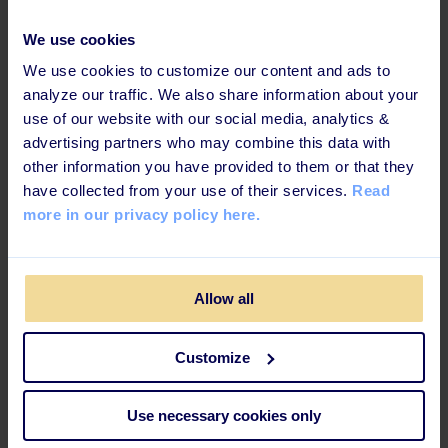
Enkelt att
integrera
med dina andra system
Gamfierat
och socialt lärande
We use cookies
We use cookies to customize our content and ads to
Som administratör kan du sätta obligatoriska
analyze our traffic. We also share information about your
lärresor men även ha lärresor som är frivilliga
use of our website with our social media, analytics &
Tillgängligt när som helst & var som helst på vilken
advertising partners who may combine this data with
enhet du vill
other information you have provided to them or that they
Tillgång till
Learning Store
med varierade
have collected from your use of their services.
Read
inlärningsmetoder skapat av experter
more in our privacy policy here.
Få
stöd och support
när ni behöver det
Allow all
Att tänka på:
Customize
Learning Lifecycle Platform liknar de ovan nämnda på
många sätt vilket kan göra det svårt att jämföra ibland.
LLP är ett stängt system och inte anpassad för
Use necessary cookies only
utbildningsverksamheter.