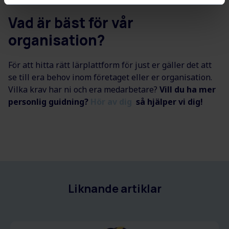
Vad är bäst för vår
organisation?
För att hitta rätt lärplattform för just er gäller det att
se till era behov inom företaget eller er organisation.
Vilka krav har ni och era medarbetare?
Vill
du ha mer
personlig guidning?
Hör av dig
så hjälper vi dig!
Liknande artiklar